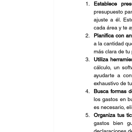
Establece pres
presupuesto pa
ajuste a él. Es
cada área y te 
Planifica con an
a la cantidad qu
más clara de tu
Utiliza herrami
cálculo, un sof
ayudarte a cont
exhaustivo de t
Busca formas d
los gastos en b
es necesario, el
Organiza tus tic
gastos bien gu
declaraciones d