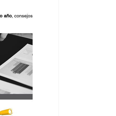
orro
vo año
, consejos 