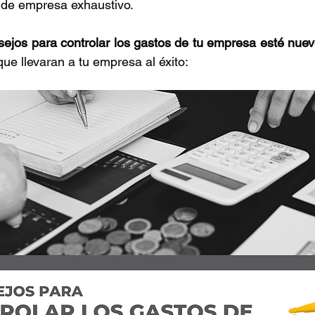
 de empresa exhaustivo.
Retención de talento
Ventas
FODA
Ah
sejos para controlar los gastos de tu empresa esté nue
 que llevaran a tu empresa al éxito:
azas
Reforma de vacaciones
Presupuesto