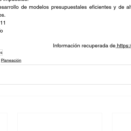
sarrollo de modelos presupuestales eficientes y de alt
os.
011
fo
Información recuperada de
 https
os
Planeación