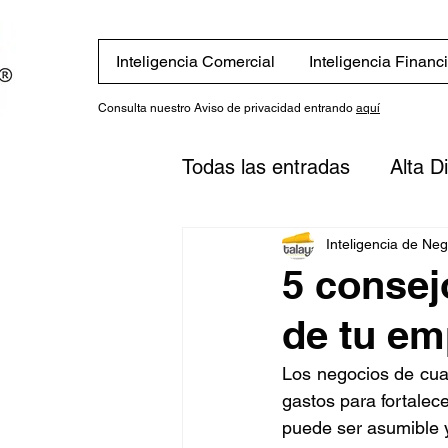
Inteligencia Comercial
Inteligencia Financ
Consulta nuestro Aviso de privacidad entrando
aquí
Todas las entradas
Alta D
Eventos
Novedades
Inteligencia de Ne
5 consej
de tu em
Finanzas
Estrategias
Los negocios de cualq
gastos para fortalec
inversión
Plan financi
puede ser asumible y