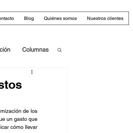
ntacto
Blog
Quiénes somos
Nuestros clientes
cción
Columnas
merciales
stos
Mercado
imización de los 
ue un gasto que 
abilidad
car cómo llevar 