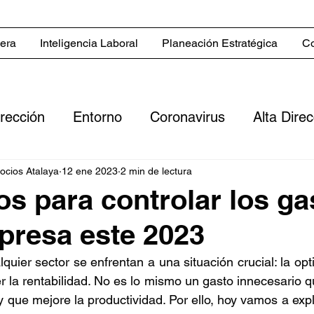
iera
Inteligencia Laboral
Planeación Estratégica
Co
irección
Entorno
Coronavirus
Alta Dire
Servicios
Blog in English
Estrategias co
gocios Atalaya
12 ene 2023
2 min de lectura
os para controlar los ga
presa este 2023
 comerciales
Sector inmobiliario
Clientes
uier sector se enfrentan a una situación crucial: la opt
er la rentabilidad. No es lo mismo un gasto innecesario q
ero
Digitalización
Flujo de efectivo
Rent
 que mejore la productividad. Por ello, hoy vamos a expli