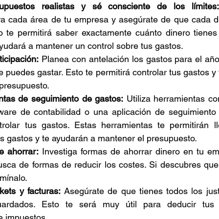
upuestos realistas y sé consciente de los límites
ra cada área de tu empresa y asegúrate de que cada d
to te permitirá saber exactamente cuánto dinero tienes
ayudará a mantener un control sobre tus gastos.
ticipación:
 Planea con antelación los gastos para el año 
e puedes gastar. Esto te permitirá controlar tus gastos y 
 presupuesto.
entas de seguimiento de gastos:
 Utiliza herramientas c
tware de contabilidad o una aplicación de seguimiento
rolar tus gastos. Estas herramientas te permitirán ll
us gastos y te ayudarán a mantener el presupuesto.
e ahorrar:
 Investiga formas de ahorrar dinero en tu em
usca de formas de reducir los costes. Si descubres que
imínalo.
kets y facturas:
 Asegúrate de que tienes todos los justi
ardados. Esto te será muy útil para deducir tus 
e impuestos.