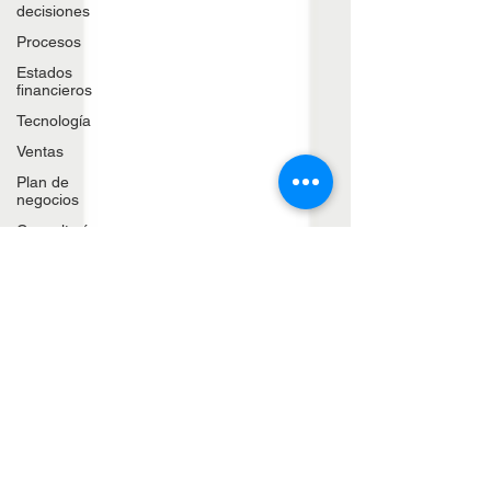
decisiones
Procesos
Estados
financieros
Tecnología
Ventas
Plan de
negocios
Consultoría
Cuentas
por
cobrar
Innovación
Crisis
empresariales
Automatización
Inflación
Suministro