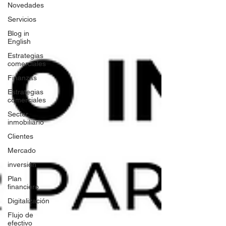
Novedades
Servicios
Blog in
English
Estrategias
comerciales
Finanzas
Estrategias
comerciales
Sector
inmobiliario
Clientes
Mercado
inversión
Plan
financiero
Digitalización
Flujo de
efectivo