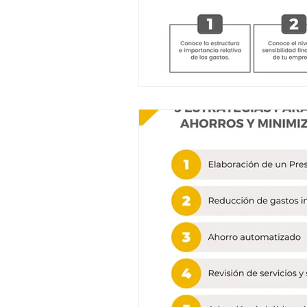
Clientes
Mercado
Digitalización
Flujo de
BigData
Retención de
Oportunidades
Amen
Presupuesto