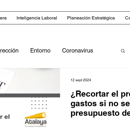
iera
Inteligencia Laboral
Planeación Estratégica
Co
irección
Entorno
Coronavirus
nas
Eventos
Novedades
12 sept 2024
¿Recortar el p
ish
Estrategias comerciales
gastos si no s
presupuesto d
 comerciales
Sector inmobiliario