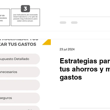
inversión
Plan financiero
 efectivo
Rentabilidad
Negocios
23 jul 2024
 talento
Ventas
FODA
Ahorro
Estrategias pa
tus ahorros y m
azas
Reforma de vacaciones
gastos