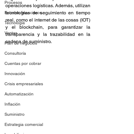
Procesos
operaciones logísticas. Además, utilizan 
tecnologías de seguimiento en tiempo 
Estados financieros
real, como el internet de las cosas (IOT) 
Tecnología
y el blockchain, para garantizar la 
Ventas
transparencia y la trazabilidad en la 
cadena de suministro.
Plan de negocios
Consultoría
Cuentas por cobrar
Innovación
Crisis empresariales
Automatización
Inflación
Suministro
Estrategia comercial