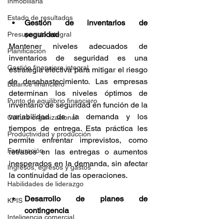
Inmobiliaria
Estado de resultados
Gestión de inventarios de 
seguridad
Presupuesto integral
Mantener niveles adecuados de 
Planificación
inventarios de seguridad es una 
Gestión financiera integral
estrategia efectiva para mitigar el riesgo 
de desabastecimiento. Las empresas 
Balance financiero
determinan los niveles óptimos de 
Punto de equilibrio financiero
inventario de seguridad en función de la 
variabilidad de la demanda y los 
Cultura organizacional
tiempos de entrega. Esta práctica les 
Productividad y producción
permite enfrentar imprevistos, como 
Facturación
retrasos en las entregas o aumentos 
inesperados en la demanda, sin afectar 
Ingresos, egresos y gastos
la continuidad de las operaciones.
Habilidades de liderazgo
Desarrollo de planes de 
KPIS
contingencia
Inteligencia comercial