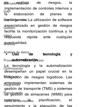
de análisis de riesgos, la 
Mercado laboral
implementación de controles internos y 
GAP
la elaboración de planes de 
contingencia. La utilización de software 
Capital humano
especializado en gestión de riesgos 
Gestión
facilita la monitorización continua y la 
VRIO
respuesta rápida ante cualquier 
eventualidad.
Análisis
Análisis de datos
Uso de tecnología y 
automatización
Procesos en las empresas
La tecnología y la automatización 
Optimización
desempeñan un papel crucial en la 
Eficiencia
mitigación de riesgos logísticos. Las 
empresas implementan sistemas de 
Diagramas
gestión de transporte (TMS) y sistemas 
Presupuesto
de gestión de almacenes (WMS) para 
optimizar la planificación, el 
Toma de decisiones
seguimiento y la ejecución de las 