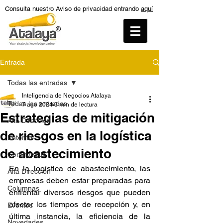
Consulta nuestro Aviso de privacidad entrando
aquí
Entrada
Todas las entradas
Inteligencia de Negocios Atalaya
Todas las entradas
7 ago 2024
3 min de lectura
Estrategias de mitigación
Alta Dirección
de riesgos en la logística
Entorno
de abastecimiento
Coronavirus
En la logística de abastecimiento, las 
Alta Dirección
empresas deben estar preparadas para 
Columnas
enfrentar diversos riesgos que pueden 
afectar los tiempos de recepción y, en 
Eventos
última instancia, la eficiencia de la 
Novedades