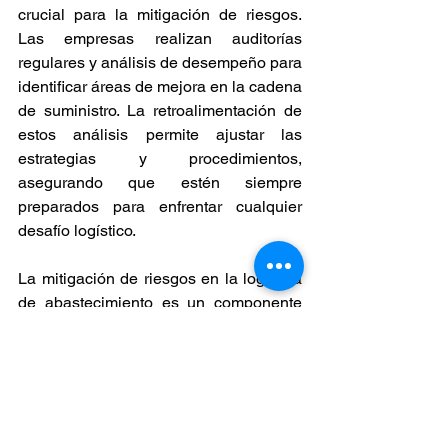
crucial para la mitigación de riesgos. 
Las empresas realizan auditorías 
regulares y análisis de desempeño para 
identificar áreas de mejora en la cadena 
de suministro. La retroalimentación de 
estos análisis permite ajustar las 
estrategias y procedimientos, 
asegurando que estén siempre 
preparados para enfrentar cualquier 
desafío logístico.
La mitigación de riesgos en la logística 
de abastecimiento es un componente 
esencial para garantizar la eficiencia y 
la resiliencia de la cadena de 
suministro. A través de la planificación 
precisa, la diversificación de 
proveedores, la implementación de 
tecnología avanzada, la gestión de 