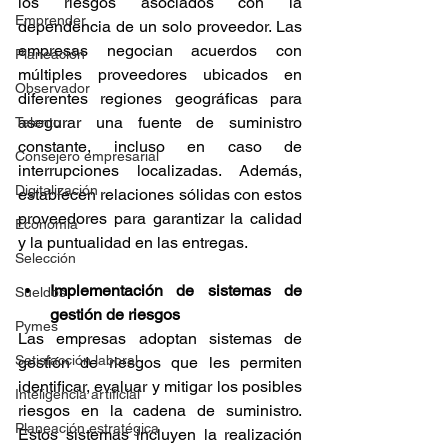
los riesgos asociados con la 
Emprender
dependencia de un solo proveedor. Las 
empresas negocian acuerdos con 
Planeación
múltiples proveedores ubicados en 
Observador
diferentes regiones geográficas para 
asegurar una fuente de suministro 
Talento
constante, incluso en caso de 
Consejero empresarial
interrupciones localizadas. Además, 
Digitalización
establecen relaciones sólidas con estos 
proveedores para garantizar la calidad 
Economía
y la puntualidad en las entregas.
Selección
Implementación de sistemas de 
Sueldos
gestión de riesgos
Pymes
Las empresas adoptan sistemas de 
Satisfacción laboral
gestión de riesgos que les permiten 
identificar, evaluar y mitigar los posibles 
Inteligencia artificial
riesgos en la cadena de suministro. 
Planeación estratégica
Estos sistemas incluyen la realización 