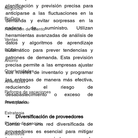
planificación y previsión precisa para 
Negocios
anticiparse a las fluctuaciones en la 
BigData
demanda y evitar sorpresas en la 
cadena de suministro. Utilizan 
Retención de talento
herramientas avanzadas de análisis de 
Ventas
datos y algoritmos de aprendizaje 
automático para prever tendencias y 
FODA
patrones de demanda. Esta previsión 
Ahorro
precisa permite a las empresas ajustar 
Oportunidades
sus niveles de inventario y programar 
las entregas de manera más efectiva, 
Amenazas
reduciendo el riesgo de 
Reforma de vacaciones
desabastecimiento o exceso de 
inventario.
Presupuesto
Estrategia
Diversificación de proveedores
Fijación de precios
Contar con una red diversificada de 
proveedores es esencial para mitigar 
Incentivos