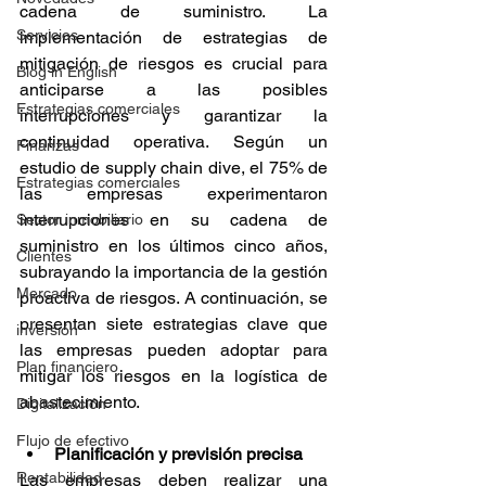
cadena de suministro. La 
Servicios
implementación de estrategias de 
mitigación de riesgos es crucial para 
Blog in English
anticiparse a las posibles 
Estrategias comerciales
interrupciones y garantizar la 
continuidad operativa. Según un 
Finanzas
estudio de supply chain dive, el 75% de 
Estrategias comerciales
las empresas experimentaron 
interrupciones en su cadena de 
Sector inmobiliario
suministro en los últimos cinco años, 
Clientes
subrayando la importancia de la gestión 
Mercado
proactiva de riesgos. A continuación, se 
presentan siete estrategias clave que 
inversión
las empresas pueden adoptar para 
Plan financiero
mitigar los riesgos en la logística de 
abastecimiento.
Digitalización
Flujo de efectivo
Planificación y previsión precisa
Rentabilidad
Las empresas deben realizar una 