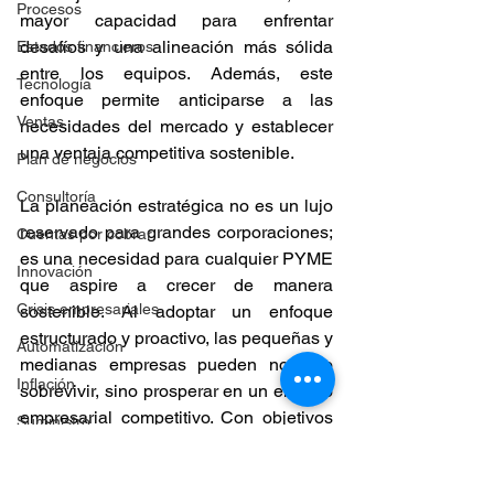
Procesos
mayor capacidad para enfrentar 
desafíos y una alineación más sólida 
Estados financieros
entre los equipos. Además, este 
Tecnología
enfoque permite anticiparse a las 
Ventas
necesidades del mercado y establecer 
una ventaja competitiva sostenible.
Plan de negocios
Consultoría
La planeación estratégica no es un lujo 
reservado para grandes corporaciones; 
Cuentas por cobrar
es una necesidad para cualquier PYME 
Innovación
que aspire a crecer de manera 
Crisis empresariales
sostenible. Al adoptar un enfoque 
estructurado y proactivo, las pequeñas y 
Automatización
medianas empresas pueden no solo 
Inflación
sobrevivir, sino prosperar en un entorno 
empresarial competitivo. Con objetivos 
Suministro
claros, estrategias bien definidas y un 
Estrategia comercial
seguimiento constante, las PYMES 