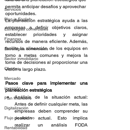
permita anticipar desafíos y aprovechar 
Servicios
oportunidades.
Blog in English
La planeación estratégica ayuda a las 
empresas a definir objetivos claros, 
Estrategias comerciales
establecer prioridades y asignar 
Finanzas
recursos de manera eficiente. Además, 
facilita la alineación de los equipos en 
Estrategias comerciales
torno a metas comunes y mejora la 
Sector inmobiliario
toma de decisiones al proporcionar una 
Clientes
visión a largo plazo.
Mercado
Pasos clave para implementar una 
inversión
planeación estratégica
Análisis de la situación actual: 
Plan financiero
Antes de definir cualquier meta, las 
Digitalización
empresas deben comprender su 
posición actual. Esto implica 
Flujo de efectivo
realizar un análisis FODA 
Rentabilidad