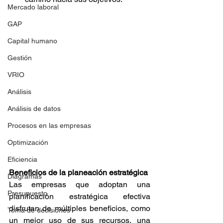
Mercado laboral
GAP
Capital humano
Gestión
VRIO
Análisis
Análisis de datos
Procesos en las empresas
Optimización
Eficiencia
Beneficios de la planeación estratégica
Diagramas
Las empresas que adoptan una 
Presupuesto
planificación estratégica efectiva 
disfrutan de múltiples beneficios, como 
Toma de decisiones
un mejor uso de sus recursos, una 