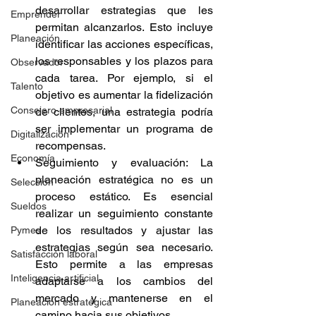
desarrollar estrategias que les 
Emprender
permitan alcanzarlos. Esto incluye 
Planeación
identificar las acciones específicas, 
los responsables y los plazos para 
Observador
cada tarea. Por ejemplo, si el 
Talento
objetivo es aumentar la fidelización 
Consejero empresarial
de clientes, una estrategia podría 
ser implementar un programa de 
Digitalización
recompensas.
Economía
Seguimiento y evaluación: La 
planeación estratégica no es un 
Selección
proceso estático. Es esencial 
Sueldos
realizar un seguimiento constante 
de los resultados y ajustar las 
Pymes
estrategias según sea necesario. 
Satisfacción laboral
Esto permite a las empresas 
Inteligencia artificial
adaptarse a los cambios del 
mercado y mantenerse en el 
Planeación estratégica
camino hacia sus objetivos.