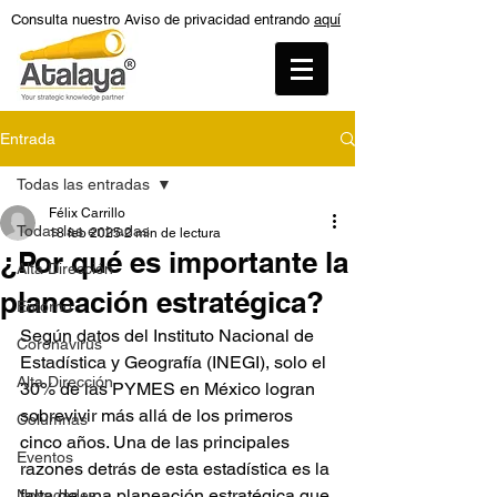
Consulta nuestro Aviso de privacidad entrando
aquí
Entrada
Todas las entradas
Félix Carrillo
Todas las entradas
18 feb 2025
2 min de lectura
¿Por qué es importante la
Alta Dirección
planeación estratégica?
Entorno
Según datos del Instituto Nacional de 
Coronavirus
Estadística y Geografía (INEGI), solo el 
Alta Dirección
30% de las PYMES en México logran 
sobrevivir más allá de los primeros 
Columnas
cinco años. Una de las principales 
Eventos
razones detrás de esta estadística es la 
falta de una planeación estratégica que 
Novedades