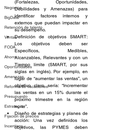
(Fortalezas, Oportunidades, 
Negocios
Debilidades y Amenazas) para 
identificar factores internos y 
BigData
externos que puedan impactar en 
Retención de talento
su desempeño.
Definición de objetivos SMART: 
Ventas
Los objetivos deben ser 
FODA
Específicos, Medibles, 
Ahorro
Alcanzables, Relevantes y con un 
Tiempo límite (SMART, por sus 
Oportunidades
siglas en inglés). Por ejemplo, en 
Amenazas
lugar de “aumentar las ventas”, un 
objetivo claro sería: “Incrementar 
Reforma de vacaciones
las ventas en un 15% durante el 
Presupuesto
próximo trimestre en la región 
norte”.
Estrategia
Diseño de estrategias y planes de 
Fijación de precios
acción: Una vez definidos los 
Incentivos
objetivos, las PYMES deben 