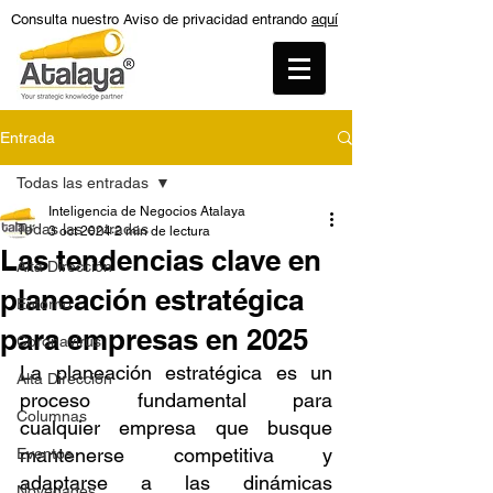
Consulta nuestro Aviso de privacidad entrando
aquí
Entrada
Todas las entradas
Inteligencia de Negocios Atalaya
Todas las entradas
3 oct 2024
2 min de lectura
Las tendencias clave en
Alta Dirección
planeación estratégica
Entorno
para empresas en 2025
Coronavirus
La planeación estratégica es un 
Alta Dirección
proceso fundamental para 
Columnas
cualquier empresa que busque 
mantenerse competitiva y 
Eventos
adaptarse a las dinámicas 
Novedades