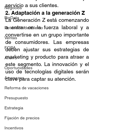
servicio a sus clientes.
Negocios
2. Adaptación a la generación Z
BigData
La Generación Z está comenzando 
a entrar en la fuerza laboral y a 
Retención de talento
convertirse en un grupo importante 
Ventas
de consumidores. Las empresas 
FODA
deben ajustar sus estrategias de 
marketing y producto para atraer a 
Ahorro
este segmento. La innovación y el 
Oportunidades
uso de tecnologías digitales serán 
Amenazas
clave para captar su atención.
Reforma de vacaciones
Presupuesto
Estrategia
Fijación de precios
Incentivos