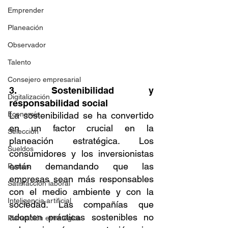
Emprender
Planeación
Observador
Talento
Consejero empresarial
3. Sostenibilidad y 
Digitalización
responsabilidad social
Economía
La sostenibilidad se ha convertido 
en un factor crucial en la 
Selección
planeación estratégica. Los 
Sueldos
consumidores y los inversionistas 
están demandando que las 
Pymes
empresas sean más responsables 
Satisfacción laboral
con el medio ambiente y con la 
Inteligencia artificial
sociedad. Las compañías que 
adopten prácticas sostenibles no 
Planeación estratégica