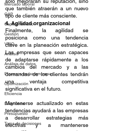
solo mejorarán su reputación, sino 
Mercado laboral
que también atraerán a un nuevo 
GAP
tipo de cliente más consciente.
4. Agilidad organizacional
Capital humano
Finalmente, la agilidad se 
Gestión
posiciona como una tendencia 
VRIO
clave en la planeación estratégica. 
Las empresas que sean capaces 
Análisis
de adaptarse rápidamente a los 
Análisis de datos
cambios del mercado y a las 
demandas de los clientes tendrán 
Procesos en las empresas
una ventaja competitiva 
Optimización
significativa en el futuro.
Eficiencia
Mantenerse actualizado en estas 
Diagramas
tendencias ayudará a las empresas 
Presupuesto
a desarrollar estrategias más 
Toma de decisiones
efectivas y a mantenerse 