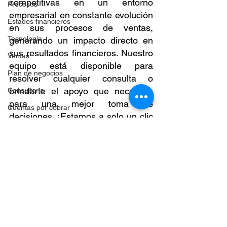
competitivas en un entorno 
Procesos
empresarial en constante evolución 
Estados financieros
en sus procesos de ventas, 
Tecnología
generando un impacto directo en 
sus resultados financieros. Nuestro 
Ventas
equipo está disponible para 
Plan de negocios
resolver cualquier consulta o 
brindarte el apoyo que necesites 
Consultoría
para una mejor toma de 
Cuentas por cobrar
decisiones. ¡Estamos a solo un clic 
Innovación
o una llamada de distancia! 
Escríbenos a 
Crisis empresariales
contacto@atalaya.info
 o  llama al: 
Automatización
442 732 1011 ¡Esperamos poder 
Inflación
ayudarte pronto!
Suministro
estrategia
Planeación
Tendencias 2025
Estrategia comercial
Estrategias comerciales
Negocios