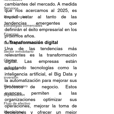
cambiantes del mercado. A medida 
Servicios
que nos acercamos al 2025, es 
crucial estar al tanto de las 
Blog in English
tendencias emergentes que 
Estrategias comerciales
definirán el éxito empresarial en los 
Finanzas
próximos años.
1. Transformación digital
Estrategias comerciales
Una de las tendencias más 
Sector inmobiliario
relevantes es la transformación 
Clientes
digital. Las empresas están 
adoptando tecnologías como la 
Mercado
inteligencia artificial, el Big Data y 
inversión
la automatización para mejorar sus 
Plan financiero
procesos de negocio. Estos 
avances permiten a las 
Digitalización
organizaciones optimizar sus 
Flujo de efectivo
operaciones, mejorar la toma de 
decisiones y ofrecer un mejor 
Rentabilidad