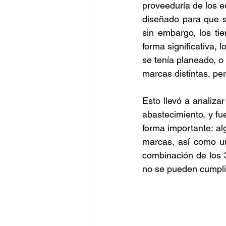
proveeduría de los e
Negocios
diseñado para que s
BigData
sin embargo, los t
forma significativa, 
Oportunidades
Amen
se tenía planeado, o
marcas distintas, pe
Esto llevó a analizar
abastecimiento, y fu
forma importante: a
marcas, así como u
combinación de los 3
no se pueden cumpli