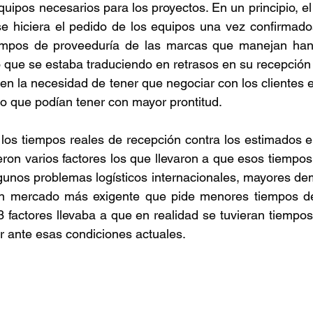
quipos necesarios para los proyectos. En un principio, el
e hiciera el pedido de los equipos una vez confirmados
Retención de talento
Ventas
FODA
Ah
iempos de proveeduría de las marcas que manejan ha
lo que se estaba traduciendo en retrasos en su recepción
azas
Reforma de vacaciones
Presupuesto
 en la necesidad de tener que negociar con los clientes e
ro que podían tener con mayor prontitud.
 los tiempos reales de recepción contra los estimados en
eron varios factores los que llevaron a que esos tiempo
lgunos problemas logísticos internacionales, mayores d
n mercado más exigente que pide menores tiempos de 
 factores llevaba a que en realidad se tuvieran tiempos 
r ante esas condiciones actuales.