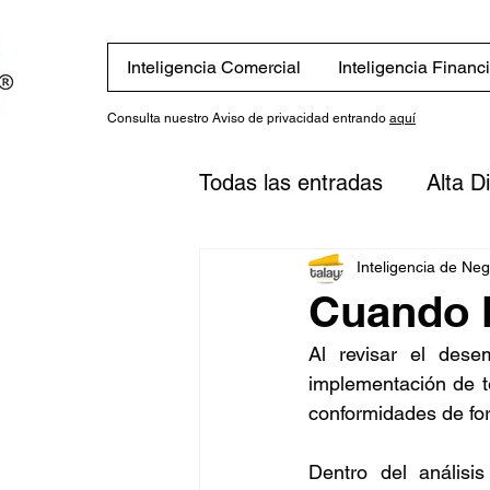
Inteligencia Comercial
Inteligencia Financ
Consulta nuestro Aviso de privacidad entrando
aquí
Todas las entradas
Alta D
Eventos
Novedades
Inteligencia de Ne
Cuando l
Al revisar el des
Finanzas
Estrategias
implementación de t
conformidades de f
inversión
Plan financi
Dentro del análisi