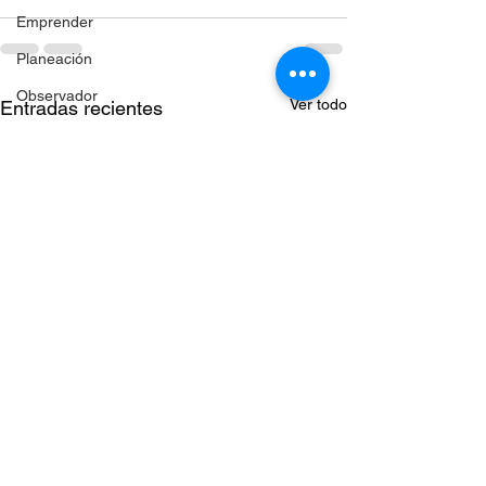
Emprender
Planeación
Observador
Ver todo
Entradas recientes
Talento
Consejero empresarial
Digitalización
Economía
Selección
Sueldos
Pymes
Satisfacción laboral
Inteligencia artificial
Planeación estratégica
The business’ playbook