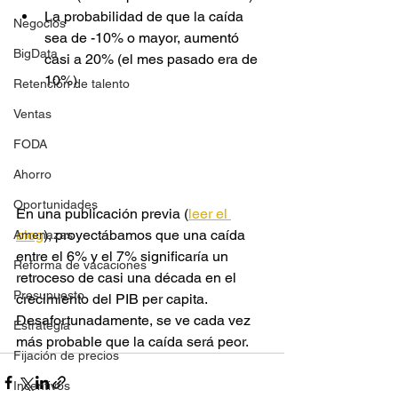
La probabilidad de que la caída 
Negocios
sea de -10% o mayor, aumentó 
BigData
casi a 20% (el mes pasado era de 
10%)
Retención de talento
Ventas
FODA
Ahorro
Oportunidades
En una publicación previa (
leer el 
blog
), proyectábamos que una caída 
Amenazas
entre el 6% y el 7% significaría un 
Reforma de vacaciones
retroceso de casi una década en el 
Presupuesto
crecimiento del PIB per capita. 
Desafortunadamente, se ve cada vez 
Estrategia
más probable que la caída será peor.
Fijación de precios
Incentivos