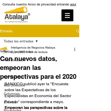
Consulta nuestro Aviso de privacidad entrando
aquí
Entrada
Todas las entradas
Inteligencia de Negocios Atalaya
Todas las entradas
2 jun 2020
1 min de lectura
Con nuevos datos,
Alta Dirección
empeoran las
Entorno
perspectivas para el 2020
Coronavirus
BANXICO publicó ayer la "Encuesta 
Alta Dirección
sobre las Expectativas de los 
Columnas
Especialistas en Economía del Sector 
Privado" correspondiente a mayo. 
Eventos
Empeoran las perspectivas sobre la 
Novedades