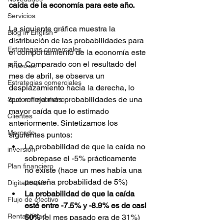
caída de la economía para este año.
Servicios
La siguiente gráfica muestra la 
Blog in English
distribución de las probabilidades para 
Estrategias comerciales
el comportamiento de la economía este 
año. Comparado con el resultado del 
Finanzas
mes de abril, se observa un 
Estrategias comerciales
desplazamiento hacia la derecha, lo 
que refleja más probabilidades de una 
Sector inmobiliario
mayor caída que lo estimado 
Clientes
anteriormente. Sintetizamos los 
Mercado
siguientes puntos:
La probabilidad de que la caída no 
inversión
sobrepase el -5% prácticamente 
Plan financiero
no existe (hace un mes había una 
pequeña probabilidad de 5%)
Digitalización
La probabilidad de que la caída 
Flujo de efectivo
esté entre -7.5% y -8.9% es de casi 
Rentabilidad
50%
 (el mes pasado era de 31%)