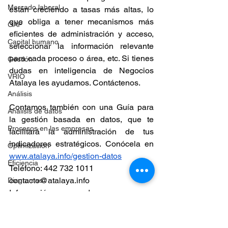
Mercado laboral
están creciendo a tasas más altas, lo 
que obliga a tener mecanismos más 
GAP
eficientes de administración y acceso, 
Capital humano
seleccionar la información relevante 
para cada proceso o área, etc. Si tienes 
Gestión
dudas en inteligencia de Negocios 
VRIO
Atalaya les ayudamos. Contáctenos.
Análisis
Contamos también con una Guía para 
Análisis de datos
la gestión basada en datos, que te 
Procesos en las empresas
facilitará la administración de tus 
indicadores estratégicos. Conócela en 
Optimización
www.atalaya.info
/gestion-datos
Eficiencia
Teléfono: 442 732 1011
contacto@atalaya.info
Diagramas
Información recuperada 
Presupuesto
de
https://accelerationeconomy.com
Toma de decisiones
datos
BigData
tasa de crecimiento