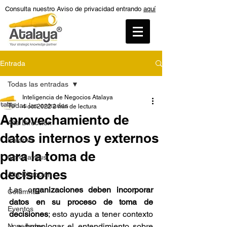
Consulta nuestro Aviso de privacidad entrando
aquí
Entrada
Todas las entradas
Inteligencia de Negocios Atalaya
Todas las entradas
4 oct 2022
2 min de lectura
Aprovechamiento de
Alta Dirección
datos internos y externos
Entorno
para la toma de
Coronavirus
decisiones
Alta Dirección
Las o
rganizaciones deben incorporar 
Columnas
datos en su proceso de toma de 
Eventos
decisiones
; esto ayuda a tener contexto 
y a homologar el entendimiento sobre 
Novedades