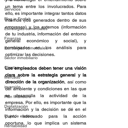
un tema entre los involucrados. Para 
Servicios
ello, es importante integrar tantos datos 
Blog in English
internos (los generados dentro de sus 
empresas) y los externos (información 
Estrategias comerciales
de tu industria, información del entorno 
Finanzas
general económico y social), y 
combinarlos en los análisis para 
Estrategias comerciales
optimizar las decisiones.
Sector inmobiliario
Clientes
Los empleados deben tener una visión 
clara sobre la estrategia general y la 
Mercado
dirección de la organización
, así como 
inversión
del ambiente y condiciones en las que 
se desarrolla la actividad de la 
Plan financiero
empresa. Por ello, es importante que la 
Digitalización
información y la decisión se dé en el 
punto adecuado para la acción 
Flujo de efectivo
oportuna, lo que implica un sistema 
Rentabilidad