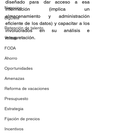
diseñado para dar acceso a esa 
Negocios
información (implica un 
almacenamiento y administración 
BigData
eficiente de los datos) y capacitar a los 
Retención de talento
involucrados en su análisis e 
interpretación.
Ventas
FODA
Ahorro
Oportunidades
Amenazas
Reforma de vacaciones
Presupuesto
Estrategia
Fijación de precios
Incentivos