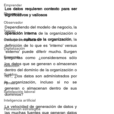
Emprender
Los datos requieren contexto para ser 
Planeación
significativos y valiosos
Observador
Dependiendo del modelo de negocio, la 
Talento
operación interna
 de la organización o 
incluso la 
cultura de la organización
, la 
Consejero empresarial
definición de lo que es ‘interno’ versus 
Digitalización
‘externo’ puede diferir mucho. Surgen 
Economía
preguntas como ¿consideramos sólo 
los datos que se generan o almacenan 
Selección
dentro del dominio de la organización o 
Sueldos
no?, ¿los datos son administrados por 
la organización, incluso si no se 
Pymes
generan o almacenan dentro de sus 
Satisfacción laboral
dominios?
Inteligencia artificial
La velocidad de generación de datos y 
Planeación estratégica
las muchas fuentes que generan datos 