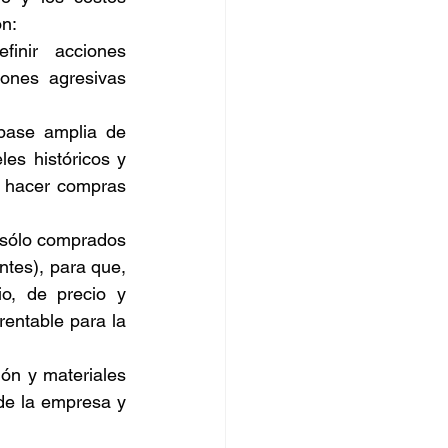
n: 
finir acciones 
ones agresivas 
 base amplia de 
es históricos y 
l hacer compras 
 sólo comprados 
tes), para que, 
o, de precio y 
entable para la 
ón y materiales 
de la empresa y 