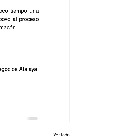
oco tiempo una 
oyo al proceso 
lmacén. 
egocios Atalaya 
Ver todo