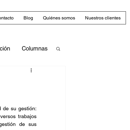
ntacto
Blog
Quiénes somos
Nuestros clientes
cción
Columnas
merciales
n
Mercado
de su gestión: 
ersos trabajos 
abilidad
gestión de sus 