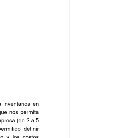
 inventarios en 
ue nos permita 
mpresa (de 2 a 5 
mitido definir 
o y los costos 