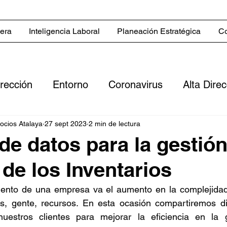
iera
Inteligencia Laboral
Planeación Estratégica
Co
irección
Entorno
Coronavirus
Alta Dire
Servicios
Blog in English
Estrategias co
gocios Atalaya
27 sept 2023
2 min de lectura
 de datos para la gestió
 de los Inventarios
 comerciales
Sector inmobiliario
Clientes
iento de una empresa va el aumento en la complejidad 
as, gente, recursos. En esta ocasión compartiremos div
ero
Digitalización
Flujo de efectivo
Rent
nuestros clientes para mejorar la eficiencia en la 