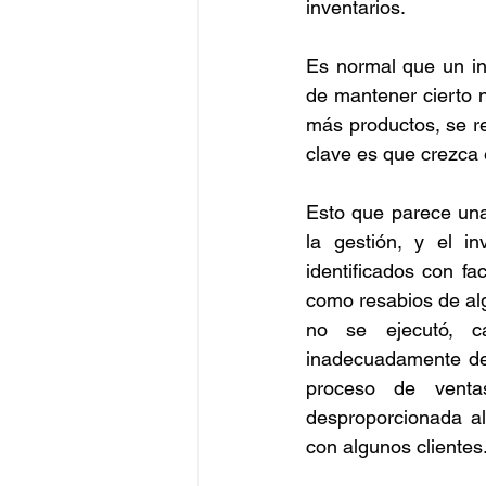
inventarios. 
Negocios
BigData
Es normal que un in
de mantener cierto n
más productos, se re
Oportunidades
Amen
clave es que crezca 
Esto que parece una
la gestión, y el i
identificados con fa
como resabios de alg
no se ejecutó, c
inadecuadamente def
proceso de venta
desproporcionada al
con algunos clientes.