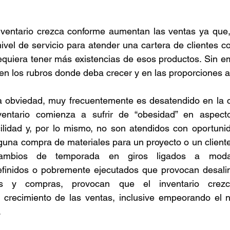
Retención de talento
Ventas
FODA
Ah
ventario crezca conforme aumentan las ventas ya que, c
ivel de servicio para atender una cartera de clientes co
quiera tener más existencias de esos productos. Sin emb
azas
Reforma de vacaciones
Presupuesto
en los rubros donde deba crecer y en las proporciones 
 obviedad, muy frecuentemente es desatendido en la co
nventario comienza a sufrir de “obesidad” en aspec
cilidad y, por lo mismo, no son atendidos con oportunid
una compra de materiales para un proyecto o un cliente
ambios de temporada en giros ligados a moda
inidos o pobremente ejecutados que provocan desaline
s y compras, provocan que el inventario crez
 crecimiento de las ventas, inclusive empeorando el ni
 