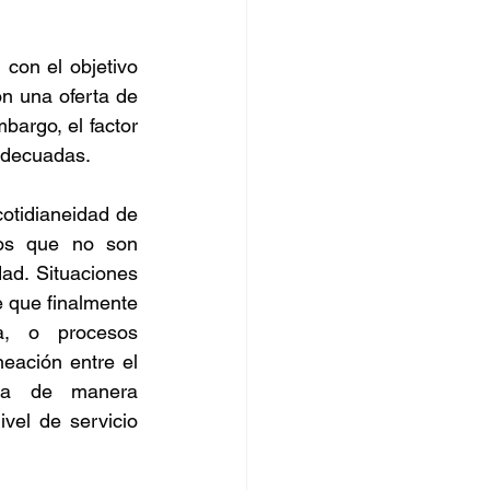
orro
on el objetivo 
n una oferta de 
argo, el factor 
adecuadas. 
tidianeidad de 
tos que no son 
ad. Situaciones 
 que finalmente 
, o procesos 
ación entre el 
ca de manera 
vel de servicio 