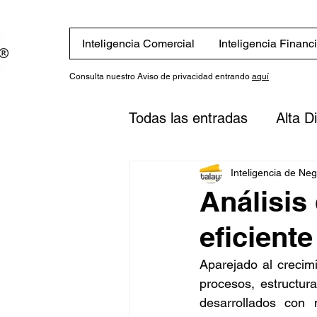
Inteligencia Comercial
Inteligencia Financ
Consulta nuestro Aviso de privacidad entrando
aquí
Todas las entradas
Alta D
Eventos
Novedades
Inteligencia de Ne
Análisis
eficiente
Finanzas
Estrategias
Aparejado al crecim
procesos, estructur
inversión
Plan financi
desarrollados con 