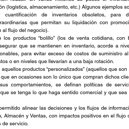
ón (logística, almacenamiento, etc.) Algunos ejemplos so
 y cuantificación de inventarios obsoletos, para de
raordinarias que permitan su liquidación con promoci
al flujo del negocio). 
de los productos “bolillo” (los de venta cotidiana, con
asegurar que se mantienen en inventario, acorde a nivel
onables, para evitar exceso de costos de suministro a
tos o en niveles que llevarían a una baja rotación. 
e aquellos productos “personalizados” (aquellos que son
y que en ocasiones son lo único que compran dichos clien
sus comportamientos, se definan políticas de servici
 que se tenga lo que haga sentido comercial y que sea r
rmitido alinear las decisiones y los flujos de informaci
, Almacén y Ventas, con impactos positivos en el flujo 
 de servicio.  