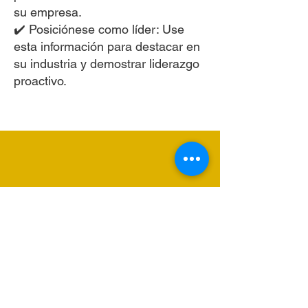
su empresa.
✔️ Posiciónese como líder: Use
esta información para destacar en
su industria y demostrar liderazgo
proactivo.
"Este análisis cambió
nuestra visión del mercado
estadounidense. Ahora
estamos mejor preparados