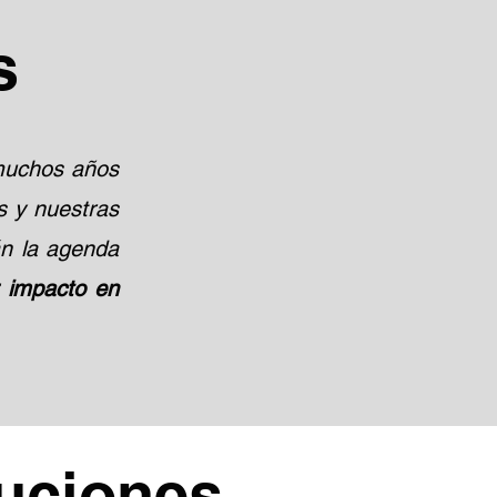
s
uchos años
s y nuestras
án la agenda
 impacto en
uciones