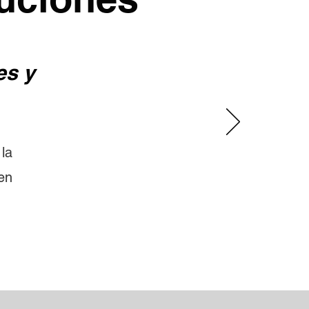
es y
la
en