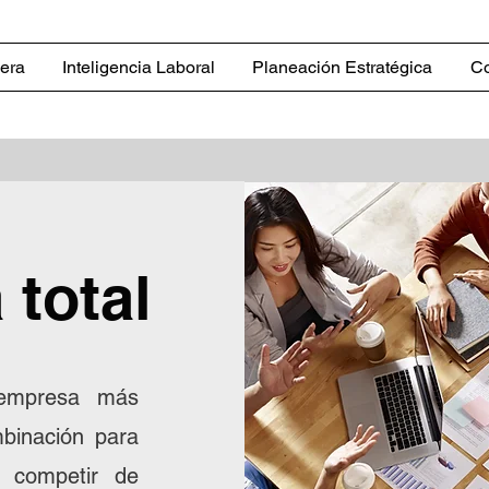
iera
Inteligencia Laboral
Planeación Estratégica
Co
 total
mpresa más
mbinación para
y competir de