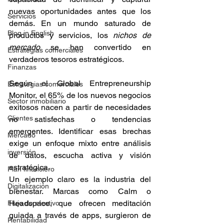
nuevas oportunidades antes que los 
Servicios
demás. En un mundo saturado de 
Blog in English
productos y servicios, los 
nichos de 
mercado
 se han convertido en 
Estrategias comerciales
verdaderos tesoros estratégicos.
Finanzas
Según el Global Entrepreneurship 
Estrategias comerciales
Monitor, el 65% de los nuevos negocios 
Sector inmobiliario
exitosos nacen a partir de necesidades 
Clientes
no satisfechas o tendencias 
emergentes. Identificar esas brechas 
Mercado
exige un enfoque mixto entre análisis 
inversión
de datos, escucha activa y visión 
estratégica.
Plan financiero
Un ejemplo claro es la industria del 
Digitalización
bienestar. Marcas como Calm o 
Headspace, que ofrecen meditación 
Flujo de efectivo
guiada a través de apps, surgieron de 
Rentabilidad