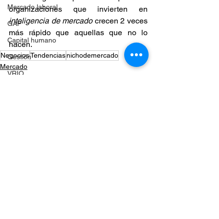
Mercado laboral
organizaciones que invierten en 
inteligencia de mercado
 crecen 2 veces 
GAP
más rápido que aquellas que no lo 
Capital humano
hacen.
Negocios
Tendencias
nichodemercado
Gestión
Mercado
VRIO
Estrategia
Emprender
Análisis
Análisis de datos
Procesos en las empresas
Optimización
Eficiencia
Ver todo
Entradas recientes
Diagramas
Presupuesto
Toma de decisiones