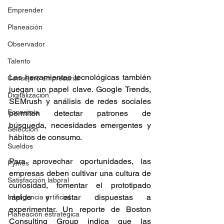
Emprender
Planeación
Observador
Talento
Las herramientas tecnológicas también 
Consejero empresarial
juegan un papel clave. Google Trends, 
Digitalización
SEMrush y análisis de redes sociales 
Economía
permiten detectar patrones de 
búsqueda, necesidades emergentes y 
Selección
hábitos de consumo.
Sueldos
Para aprovechar oportunidades, las 
Pymes
empresas deben cultivar una cultura de 
Satisfacción laboral
curiosidad, fomentar el prototipado 
rápido y estar dispuestas a 
Inteligencia artificial
experimentar. Un reporte de Boston 
Planeación estratégica
Consulting Group indica que las 