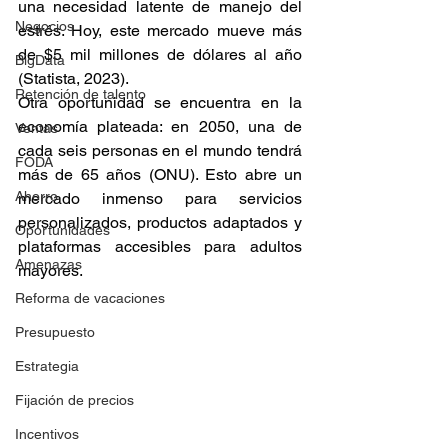
una necesidad latente de manejo del 
Negocios
estrés. Hoy, este mercado mueve más 
de $5 mil millones de dólares al año 
BigData
(Statista, 2023).
Retención de talento
Otra oportunidad se encuentra en la 
economía plateada: en 2050, una de 
Ventas
cada seis personas en el mundo tendrá 
FODA
más de 65 años (ONU). Esto abre un 
Ahorro
mercado inmenso para servicios 
personalizados, productos adaptados y 
Oportunidades
plataformas accesibles para adultos 
Amenazas
mayores.
Reforma de vacaciones
Presupuesto
Estrategia
Fijación de precios
Incentivos