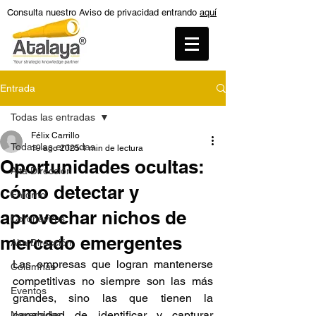
Consulta nuestro Aviso de privacidad entrando
aquí
Entrada
Todas las entradas
Félix Carrillo
Todas las entradas
19 ago 2025
1 min de lectura
Oportunidades ocultas:
Alta Dirección
cómo detectar y
Entorno
aprovechar nichos de
Coronavirus
mercado emergentes
Alta Dirección
Las empresas que logran mantenerse 
Columnas
competitivas no siempre son las más 
Eventos
grandes, sino las que tienen la 
capacidad de identificar y capturar 
Novedades