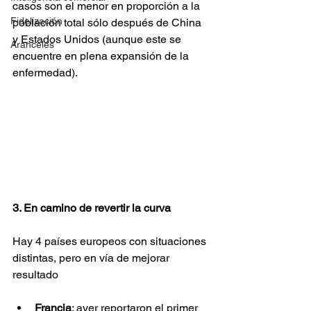
casos son el menor en proporción a la 
Fidelización
población total sólo después de China 
y Estados Unidos (aunque este se 
Aranceles
encuentre en plena expansión de la 
enfermedad).
3. En camino de revertir la curva
Hay 4 países europeos con situaciones 
distintas, pero en vía de mejorar 
resultado
Francia
: ayer reportaron el primer 