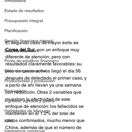
Inmobiliaria
Estado de resultados
Presupuesto integral
Planificación
Gestión financiera integral
El segundo caso de mayor éxito es 
Corea del Sur
, con un enfoque muy 
Balance financiero
diferente de atención, pero con 
Punto de equilibrio financiero
resultados claramente favorables: su 
pico de casos activos llegó el día 56 
Cultura organizacional
después de detectado el primer caso, y 
Productividad y producción
a partir de ahí llevan ya una semana 
Facturación
con reducción. Otras 2 variables que 
muestran la efectividad de este 
Ingresos, egresos y gastos
enfoque de atención: los fallecidos se 
Habilidades de liderazgo
mantienen en el 1.2% del total de 
casos confirmados, mucho menor que 
KPIS
China, además de que el número de 
Inteligencia comercial