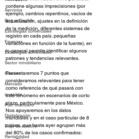
contiene algunas imprecisiones (por 
Servicios
ejemplo, cambios repentinos, vacíos de 
Blog in English
actualización, ajustes en la definición 
de la medición, diferentes sistemas de 
Estrategias comerciales
registro en cada país. pequeñas 
Finanzas
variaciones en función de la fuente), en 
lo general permite identificar algunos 
Estrategias comerciales
patrones y tendencias relevantes.
Sector inmobiliario
Presentaremos 7 puntos que 
Clientes
consideramos relevantes para tener 
Mercado
como referencia de qué pasará con 
inversión
este fenómeno en escenarios de corto 
plazo, particularmente para México. 
Plan financiero
Nos apoyaremos en los datos 
Digitalización
mundiales y en el caso particular de 8 
países, que hasta ayer agrupan más 
Flujo de efectivo
del 80% de los casos confirmados:
Rentabilidad