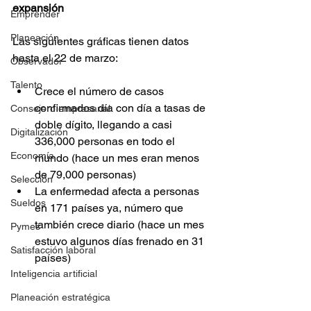
expansión
Emprender
Planeación
Las siguientes gráficas tienen datos 
hasta el 22 de marzo:
Observador
Talento
Crece el número de casos 
confirmados día con día a tasas de 
Consejero empresarial
doble dígito, llegando a casi 
Digitalización
336,000 personas en todo el 
Economía
mundo (hace un mes eran menos 
de 79,000 personas)
Selección
La enfermedad afecta a personas 
Sueldos
en 171 países ya, número que 
también crece diario (hace un mes 
Pymes
estuvo algunos días frenado en 31 
Satisfacción laboral
países)
Inteligencia artificial
Planeación estratégica