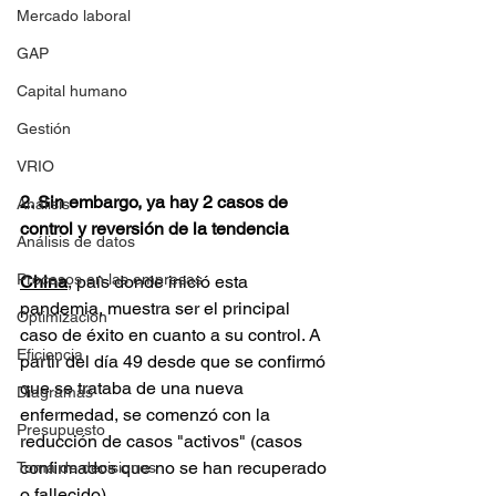
Mercado laboral
GAP
Capital humano
Gestión
VRIO
2. Sin embargo, ya hay 2 casos de 
Análisis
control y reversión de la tendencia
Análisis de datos
Procesos en las empresas
China
, país donde inició esta 
pandemia, muestra ser el principal 
Optimización
caso de éxito en cuanto a su control. A 
Eficiencia
partir del día 49 desde que se confirmó 
que se trataba de una nueva 
Diagramas
enfermedad, se comenzó con la 
Presupuesto
reducción de casos "activos" (casos 
confirmados que no se han recuperado 
Toma de decisiones
o fallecido).