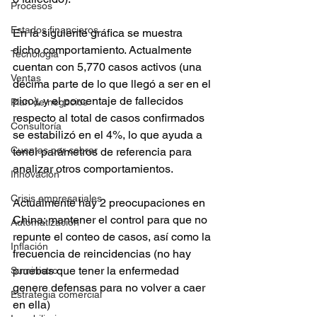
Procesos
Estados financieros
En la siguiente gráfica se muestra 
dicho comportamiento. Actualmente 
Tecnología
cuentan con 5,770 casos activos (una 
Ventas
décima parte de lo que llegó a ser en el 
pico), y el porcentaje de fallecidos 
Plan de negocios
respecto al total de casos confirmados 
Consultoría
se estabilizó en el 4%, lo que ayuda a 
Cuentas por cobrar
tener parámetros de referencia para 
analizar otros comportamientos. 
Innovación
Crisis empresariales
Actualmente hay 2 preocupaciones en 
China: mantener el control para que no 
Automatización
repunte el conteo de casos, así como la 
Inflación
frecuencia de reincidencias (no hay 
pruebas que tener la enfermedad 
Suministro
genere defensas para no volver a caer 
Estrategia comercial
en ella)