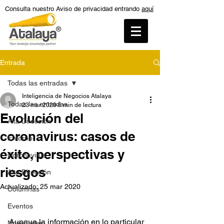
Consulta nuestro Aviso de privacidad entrando
aquí
Entrada
Todas las entradas
Inteligencia de Negocios Atalaya
Todas las entradas
23 mar 2020
6 min de lectura
Evolución del
Alta Dirección
coronavirus: casos de
Entorno
éxito, perspectivas y
Coronavirus
riesgos
Alta Dirección
Actualizado:
25 mar 2020
Columnas
Eventos
Aunque la información en lo particular 
Novedades