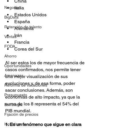
China
Negocios
Italia
Estados Unidos
BigData
España
Retención de talento
Alemania
Irán
Ventas
Francia
FODA
Corea del Sur
Ahorro
Al ser estos los de mayor frecuencia de 
Oportunidades
casos confirmados, nos permite tener 
Amenazas
una mejor visualización de sus 
evoluciones y, de esa forma, poder 
Reforma de vacaciones
sacar conclusiones. Además, son 
Presupuesto
economías de alto impacto, ya que la 
suma de los 8 representa el 54% del 
Estrategia
PIB mundial.
Fijación de precios
Incentivos
1. Es un fenómeno que sigue en clara 