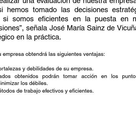
realizar una evaluación de nuestra empresa 
si hemos tomado las decisiones estraté
Retención de talento
Ventas
FODA
Ah
 si somos eficientes en la puesta en m
siones”, señala José María Sainz de Vicuñ
azas
Reforma de vacaciones
Presupuesto
égico en la práctica.
u empresa obtendrá las siguientes ventajas:
ortalezas y debilidades de su empresa.
ados obtenidos podrán tomar acción en los puntos
inimizar los débiles.
odos de trabajo efectivos y eficientes.