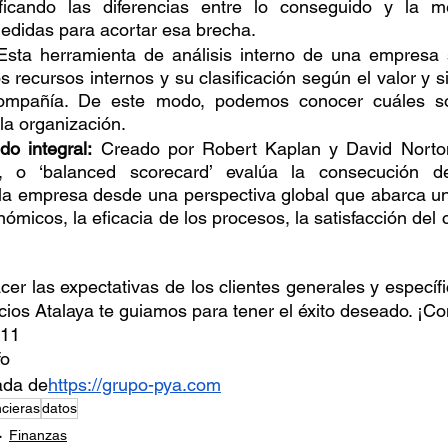
ificando las diferencias entre lo conseguido y la 
edidas para acortar esa brecha.
Esta herramienta de análisis interno de una empresa s
s recursos internos y su clasificación según el valor y s
ompañía. De este modo, podemos conocer cuáles son
la organización.
o integral:
 Creado por Robert Kaplan y David Norton
, o ‘balanced scorecard’ evalúa la consecución de 
 la empresa desde una perspectiva global que abarca u
ómicos, la eficacia de los procesos, la satisfacción del cl
er las expectativas de los clientes generales y específi
cios Atalaya te guiamos para tener el éxito deseado. ¡C
011
fo
ada de
https://grupo-pya.com
ncieras
datos
Finanzas