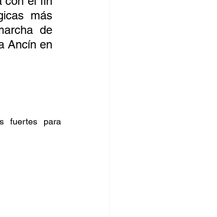
con el fin 
gicas más 
orro
archa de 
a Ancín en 
 fuertes para 