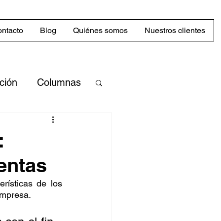
ntacto
Blog
Quiénes somos
Nuestros clientes
cción
Columnas
merciales
:
entas
Mercado
rísticas de los 
empresa.
abilidad