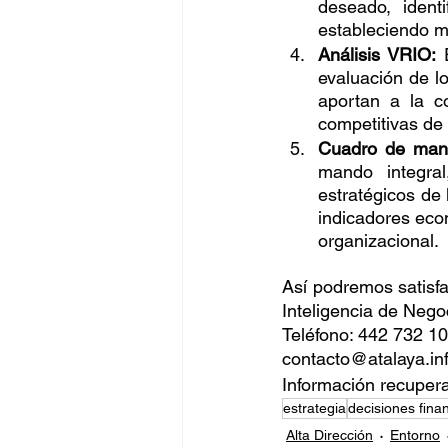
deseado, ident
estableciendo m
Análisis VRIO:
 
evaluación de lo
aportan a la c
competitivas de 
Cuadro de mand
mando integral
estratégicos de
indicadores econ
organizacional.
Así podremos satisfac
Inteligencia de Nego
Teléfono: 442 732 1
contacto@atalaya.in
Información recuper
estrategia
decisiones fina
Alta Dirección
Entorno