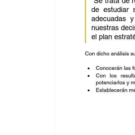
“Se trata de 
de estudiar 
Negocios
BigData
adecuadas y
nuestras deci
Oportunidades
Amen
el plan estrat
Con dicho análisis s
Conocerán las f
Con los result
potenciarlos y m
Establecerán mét