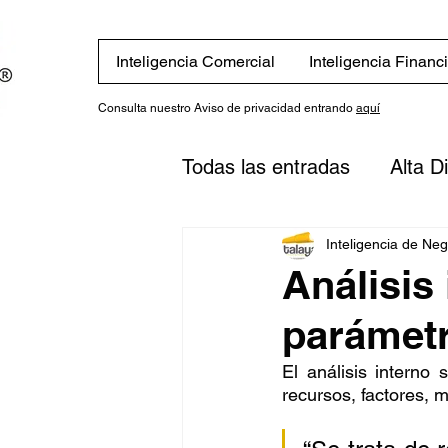
Inteligencia Comercial
Inteligencia Financ
Consulta nuestro Aviso de privacidad entrando
aquí
Todas las entradas
Alta D
Eventos
Novedades
Inteligencia de Ne
Análisis
parámetr
Finanzas
Estrategias
El análisis interno 
recursos, factores, 
inversión
Plan financi