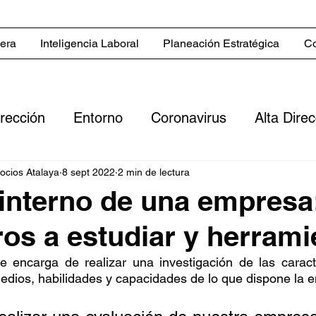
iera
Inteligencia Laboral
Planeación Estratégica
Co
irección
Entorno
Coronavirus
Alta Dire
Servicios
Blog in English
Estrategias co
gocios Atalaya
8 sept 2022
2 min de lectura
 interno de una empresa
os a estudiar y herrami
 comerciales
Sector inmobiliario
Clientes
se encarga de realizar una investigación de las caracte
medios, habilidades y capacidades de lo que dispone la 
ero
Digitalización
Flujo de efectivo
Rent