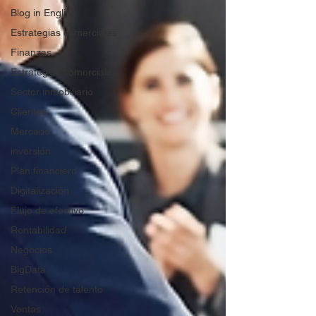
Blog in English
Estrategias comerciales
Finanzas
Estrategias comerciales
Sector inmobiliario
Clientes
Mercado
inversión
Plan financiero
Digitalización
Flujo de efectivo
Rentabilidad
Negocios
BigData
Retención de talento
Ventas