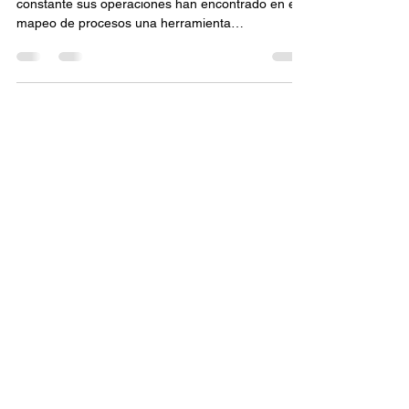
mejora continua
Las empresas que buscan mejorar de manera
constante sus operaciones han encontrado en el
mapeo de procesos una herramienta
fundamental...