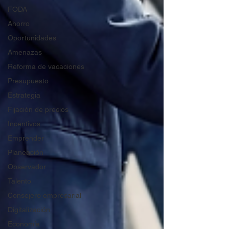
FODA
Ahorro
Oportunidades
Amenazas
Reforma de vacaciones
Presupuesto
Estrategia
Fijación de precios
Incentivos
Emprender
Planeación
Observador
Talento
Consejero empresarial
Digitalización
Economía