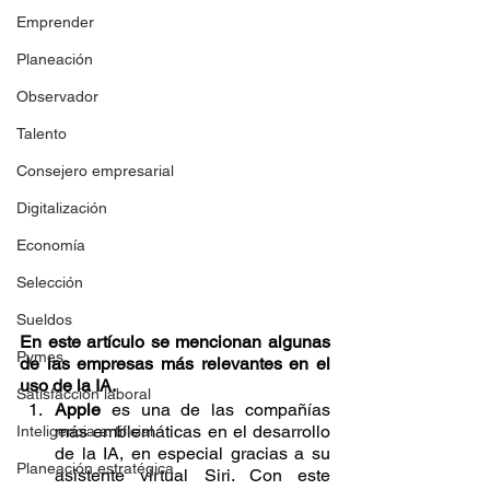
Emprender
Planeación
Observador
Talento
Consejero empresarial
Digitalización
Economía
Selección
Sueldos
En este artículo se mencionan algunas 
Pymes
de las empresas más relevantes en el 
uso de la IA.
Satisfacción laboral
Apple 
es una de las compañías 
más emblemáticas en el desarrollo 
Inteligencia artificial
de la IA, en especial gracias a su 
Planeación estratégica
asistente virtual Siri. Con este 