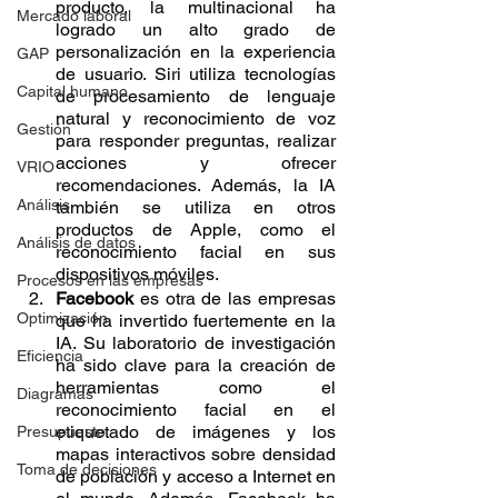
producto, la multinacional ha 
Mercado laboral
logrado un alto grado de 
personalización en la experiencia 
GAP
de usuario. Siri utiliza tecnologías 
Capital humano
de procesamiento de lenguaje 
natural y reconocimiento de voz 
Gestión
para responder preguntas, realizar 
acciones y ofrecer 
VRIO
recomendaciones. Además, la IA 
Análisis
también se utiliza en otros 
productos de Apple, como el 
Análisis de datos
reconocimiento facial en sus 
dispositivos móviles.
Procesos en las empresas
Facebook
 es otra de las empresas 
Optimización
que ha invertido fuertemente en la 
IA. Su laboratorio de investigación 
Eficiencia
ha sido clave para la creación de 
herramientas como el 
Diagramas
reconocimiento facial en el 
etiquetado de imágenes y los 
Presupuesto
mapas interactivos sobre densidad 
Toma de decisiones
de población y acceso a Internet en 