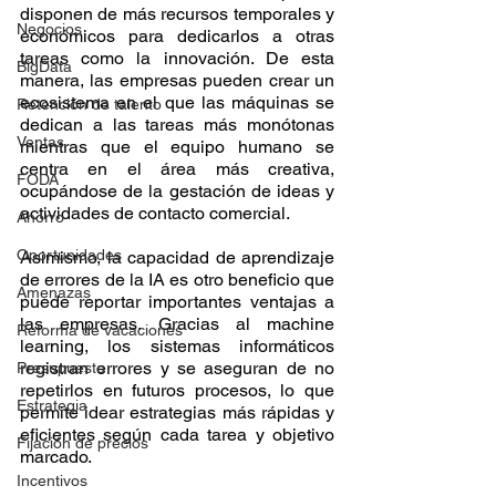
disponen de más recursos temporales y 
Negocios
económicos para dedicarlos a otras 
tareas como la innovación. De esta 
BigData
manera, las empresas pueden crear un 
ecosistema en el que las máquinas se 
Retención de talento
dedican a las tareas más monótonas 
Ventas
mientras que el equipo humano se 
centra en el área más creativa, 
FODA
ocupándose de la gestación de ideas y 
actividades de contacto comercial.
Ahorro
Oportunidades
Asimismo, la capacidad de aprendizaje 
de errores de la IA es otro beneficio que 
Amenazas
puede reportar importantes ventajas a 
las empresas. Gracias al machine 
Reforma de vacaciones
learning, los sistemas informáticos 
registran errores y se aseguran de no 
Presupuesto
repetirlos en futuros procesos, lo que 
Estrategia
permite idear estrategias más rápidas y 
eficientes según cada tarea y objetivo 
Fijación de precios
marcado.
Incentivos