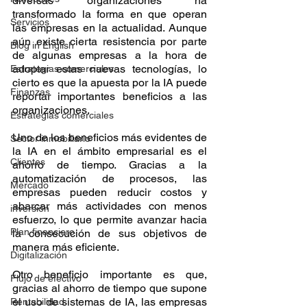
diversas organizaciones ha 
transformado la forma en que operan 
Servicios
las empresas en la actualidad. Aunque 
aún existe cierta resistencia por parte 
Blog in English
de algunas empresas a la hora de 
adoptar estas nuevas tecnologías, lo 
Estrategias comerciales
cierto es que la apuesta por la IA puede 
Finanzas
reportar importantes beneficios a las 
organizaciones.
Estrategias comerciales
Uno de los beneficios más evidentes de 
Sector inmobiliario
la IA en el ámbito empresarial es el 
Clientes
ahorro de tiempo. Gracias a la 
automatización de procesos, las 
Mercado
empresas pueden reducir costos y 
abarcar más actividades con menos 
inversión
esfuerzo, lo que permite avanzar hacia 
Plan financiero
la consecución de sus objetivos de 
manera más eficiente.
Digitalización
Otro beneficio importante es que, 
Flujo de efectivo
gracias al ahorro de tiempo que supone 
el uso de sistemas de IA, las empresas 
Rentabilidad