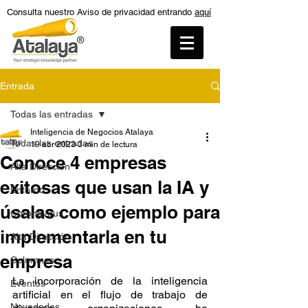
Consulta nuestro Aviso de privacidad entrando
aquí
Entrada
Todas las entradas
Inteligencia de Negocios Atalaya
Todas las entradas
19 abr 2023
3 min de lectura
Conoce 4 empresas
Alta Dirección
exitosas que usan la IA y
Entorno
úsalas como ejemplo para
Coronavirus
implementarla en tu
Alta Dirección
empresa
Columnas
La incorporación de la inteligencia 
Eventos
artificial en el flujo de trabajo de 
Novedades