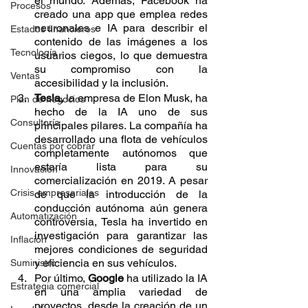
el mundo. Además, Facebook ha 
Procesos
creado una app que emplea redes 
neuronales e IA para describir el 
Estados financieros
contenido de las imágenes a los 
Tecnología
usuarios ciegos, lo que demuestra 
su compromiso con la 
Ventas
accesibilidad y la inclusión.
Tesla,
 la empresa de Elon Musk, ha 
Plan de negocios
hecho de la IA uno de sus 
Consultoría
principales pilares. La compañía ha 
desarrollado una flota de vehículos 
Cuentas por cobrar
completamente autónomos que 
estaría lista para su 
Innovación
comercialización en 2019. A pesar 
Crisis empresariales
de que la introducción de la 
conducción autónoma aún genera 
Automatización
controversia, Tesla ha invertido en 
investigación para garantizar las 
Inflación
mejores condiciones de seguridad 
y eficiencia en sus vehículos.
Suministro
Por último,
 Google
 ha utilizado la IA 
Estrategia comercial
en una amplia variedad de 
proyectos, desde la creación de un 