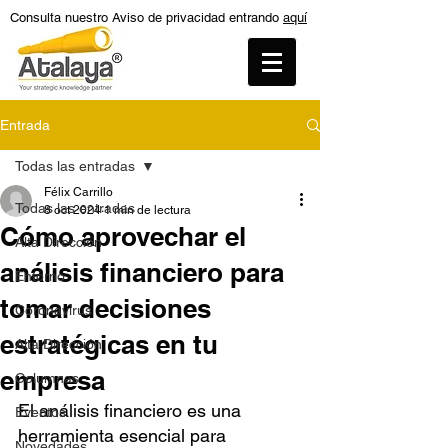
Consulta nuestro Aviso de privacidad entrando
aquí
Entrada
Todas las entradas
Félix Carrillo
Todas las entradas
8 oct 2024
1 min de lectura
Cómo aprovechar el
Alta Dirección
análisis financiero para
Entorno
tomar decisiones
Coronavirus
estratégicas en tu
Alta Dirección
empresa
Columnas
El análisis financiero es una 
Eventos
herramienta esencial para 
Novedades