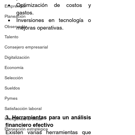
Optimización de costos y 
Emprender
gastos.
Planeación
Inversiones en tecnología o 
Observador
mejoras operativas.
Talento
Consejero empresarial
Digitalización
Economía
Selección
Sueldos
Pymes
Satisfacción laboral
3. Herramientas para un análisis 
Inteligencia artificial
financiero efectivo
Planeación estratégica
Existen varias herramientas que 