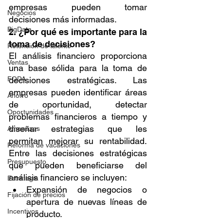
empresas pueden tomar 
Negocios
decisiones más informadas.
BigData
2. ¿Por qué es importante para la 
toma de decisiones?
Retención de talento
El análisis financiero proporciona 
Ventas
una base sólida para la toma de 
FODA
decisiones estratégicas. Las 
empresas pueden identificar áreas 
Ahorro
de oportunidad, detectar 
Oportunidades
problemas financieros a tiempo y 
diseñar estrategias que les 
Amenazas
permitan mejorar su rentabilidad. 
Reforma de vacaciones
Entre las decisiones estratégicas 
Presupuesto
que pueden beneficiarse del 
análisis financiero se incluyen:
Estrategia
Expansión de negocios o 
Fijación de precios
apertura de nuevas líneas de 
Incentivos
producto.