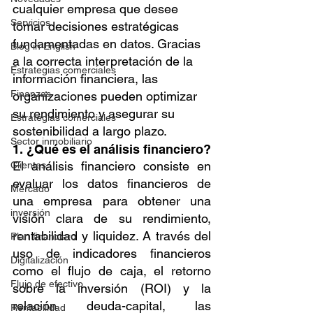
cualquier empresa que desee 
Servicios
tomar decisiones estratégicas 
fundamentadas en datos. Gracias 
Blog in English
a la correcta interpretación de la 
Estrategias comerciales
información financiera, las 
Finanzas
organizaciones pueden optimizar 
su rendimiento y asegurar su 
Estrategias comerciales
sostenibilidad a largo plazo.
Sector inmobiliario
1. ¿Qué es el análisis financiero?
El análisis financiero consiste en 
Clientes
evaluar los datos financieros de 
Mercado
una empresa para obtener una 
inversión
visión clara de su rendimiento, 
rentabilidad y liquidez. A través del 
Plan financiero
uso de indicadores financieros 
Digitalización
como el flujo de caja, el retorno 
Flujo de efectivo
sobre la inversión (ROI) y la 
relación deuda-capital, las 
Rentabilidad