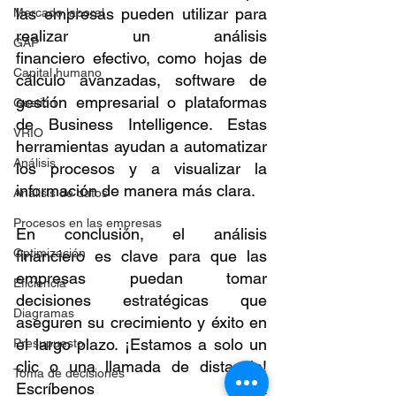
las empresas pueden utilizar para 
Mercado laboral
realizar un análisis 
GAP
financiero efectivo, como hojas de 
Capital humano
cálculo avanzadas, software de 
gestión empresarial o plataformas 
Gestión
de Business Intelligence. Estas 
VRIO
herramientas ayudan a automatizar 
Análisis
los procesos y a visualizar la 
información de manera más clara.
Análisis de datos
Procesos en las empresas
En conclusión, el análisis 
Optimización
financiero es clave para que las 
empresas puedan tomar 
Eficiencia
decisiones estratégicas que 
Diagramas
aseguren su crecimiento y éxito en 
el largo plazo. ¡Estamos a solo un 
Presupuesto
clic o una llamada de distancia! 
Toma de decisiones
Escríbenos a 