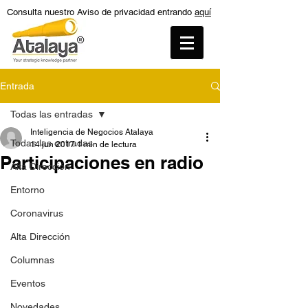
Consulta nuestro Aviso de privacidad entrando
aquí
Entrada
Todas las entradas
Inteligencia de Negocios Atalaya
Todas las entradas
14 jun 2017
1 min de lectura
Participaciones en radio
Alta Dirección
Entorno
Coronavirus
Alta Dirección
Columnas
Eventos
Novedades