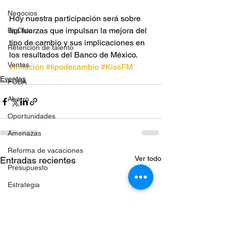
Negocios
Hoy nuestra participación será sobre 
las fuerzas que impulsan la mejora del 
BigData
tipo de cambio y sus implicaciones en 
Retención de talento
los resultados del Banco de México.
Ventas
#inflación
#tipodecambio
#KissFM
Eventos
FODA
Ahorro
Oportunidades
Amenazas
Reforma de vacaciones
Ver todo
Entradas recientes
Presupuesto
Estrategia
Fijación de precios
Incentivos