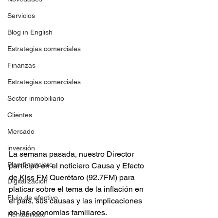
Servicios
Blog in English
Estrategias comerciales
Finanzas
Estrategias comerciales
Sector inmobiliario
Clientes
Mercado
inversión
La semana pasada, nuestro Director 
Plan financiero
participó en el noticiero Causa y Efecto 
de Kiss FM Querétaro (92.7FM) para 
Digitalización
platicar sobre el tema de la inflación en 
Flujo de efectivo
el país, sus causas y las implicaciones 
en las economías familiares.
Rentabilidad