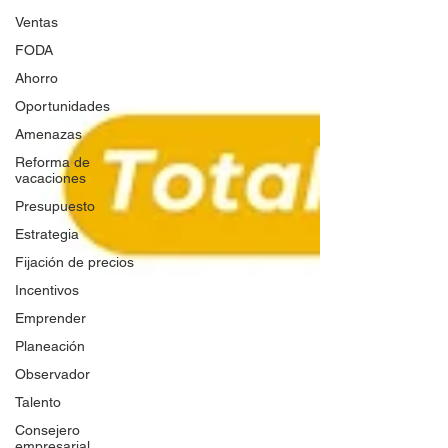
Ventas
FODA
Ahorro
Oportunidades
Amenazas
Reforma de
vacaciones
Presupuesto
Estrategia
Fijación de precios
Incentivos
Emprender
Planeación
Observador
Talento
Consejero
empresarial