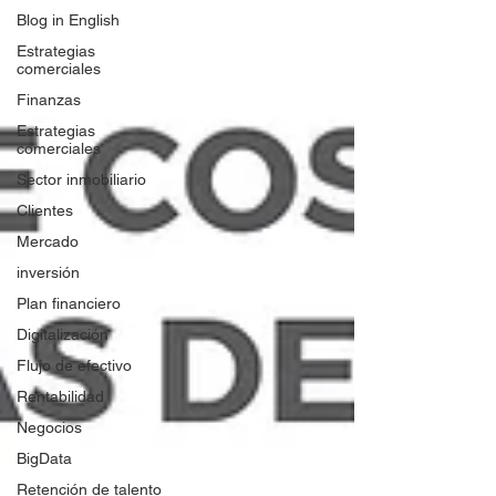
Blog in English
Estrategias
comerciales
Finanzas
Estrategias
comerciales
Sector inmobiliario
Clientes
Mercado
inversión
Plan financiero
Digitalización
Flujo de efectivo
Rentabilidad
Negocios
BigData
Retención de talento