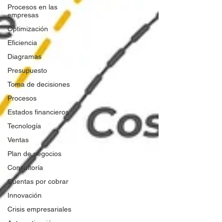
Procesos en las
empresas
Optimización
Eficiencia
Diagramas
Presupuesto
Toma de decisiones
Procesos
Estados financieros
Tecnología
Ventas
Plan de negocios
Consultoría
Cuentas por cobrar
Innovación
Crisis empresariales