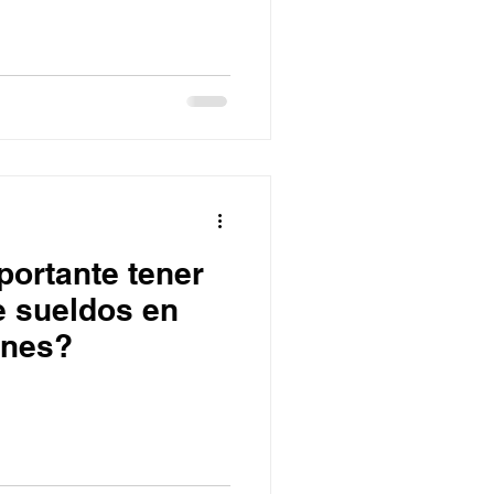
portante tener
e sueldos en
ones?