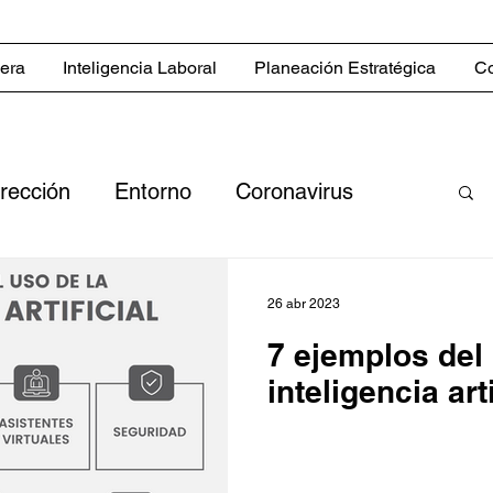
iera
Inteligencia Laboral
Planeación Estratégica
Co
irección
Entorno
Coronavirus
nas
Eventos
Novedades
26 abr 2023
7 ejemplos del 
ish
Estrategias comerciales
inteligencia arti
 comerciales
Sector inmobiliario