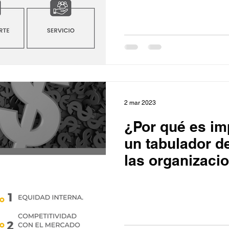
inversión
Plan financiero
 efectivo
Rentabilidad
Negocios
2 mar 2023
 talento
Ventas
FODA
Ahorro
¿Por qué es im
un tabulador d
azas
Reforma de vacaciones
las organizaci