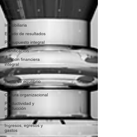
Suministro
Estrategia comercial
Inmobiliaria
Estado de resultados
Presupuesto integral
Planificación
Gestión financiera
integral
Balance financiero
Punto de equilibrio
financiero
Cultura organizacional
Productividad y
producción
Facturación
Ingresos, egresos y
gastos