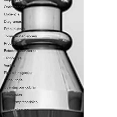
Optimización
Eficiencia
Diagramas
Presupuesto
Toma de decisiones
Procesos
Estados financieros
Tecnología
Ventas
Plan de negocios
Consultoría
Cuentas por cobrar
Innovación
Crisis empresariales
Automatización
Inflación