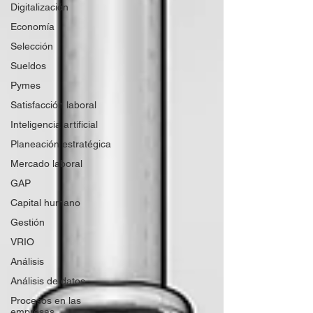
Digitalización
Economía
Selección
Sueldos
Pymes
Satisfacción laboral
Inteligencia artificial
Planeación estratégica
Mercado laboral
GAP
Capital humano
Gestión
VRIO
Análisis
Análisis de datos
Procesos en las
empresas