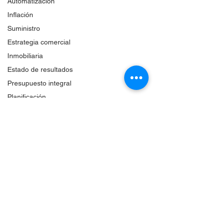
Automatización
Inflación
Suministro
Estrategia comercial
Inmobiliaria
Estado de resultados
Presupuesto integral
Planificación
Gestión financiera
integral
Balance financiero
Punto de equilibrio
financiero
Cultura
organizacional
Productividad y
producción
Facturación