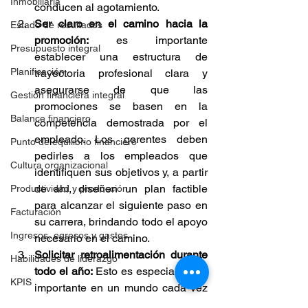
Inmobiliaria
conducen al agotamiento.
Ser claro en el camino hacia la 
Estado de resultados
promoción:
 es importante 
Presupuesto integral
establecer una estructura de 
Planificación
trayectoria profesional clara y 
asegurarse de que las 
Gestión financiera integral
promociones se basen en la 
Balance financiero
competencia demostrada por el 
empleado. Los gerentes deben 
Punto de equilibrio financiero
pedirles a los empleados que 
Cultura organizacional
identifiquen sus objetivos y, a partir 
de ahí, diseñen un plan factible 
Productividad y producción
para alcanzar el siguiente paso en 
Facturación
su carrera, brindando todo el apoyo 
Ingresos, egresos y gastos
necesario en el camino.
Solicitar retroalimentación durante 
Habilidades de liderazgo
todo el año:
 Esto es especialmente 
KPIS
importante en un mundo cada vez 
más dinámico, donde ya no tiene 
Inteligencia comercial