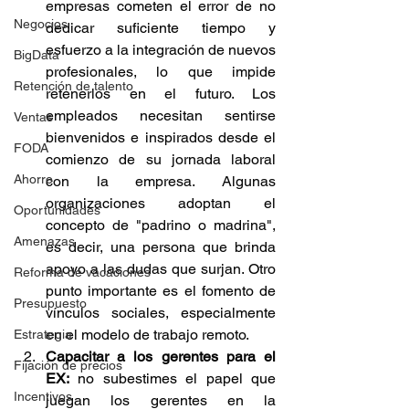
empresas cometen el error de no 
Negocios
dedicar suficiente tiempo y 
esfuerzo a la integración de nuevos 
BigData
profesionales, lo que impide 
Retención de talento
retenerlos en el futuro. Los 
empleados necesitan sentirse 
Ventas
bienvenidos e inspirados desde el 
FODA
comienzo de su jornada laboral 
Ahorro
con la empresa. Algunas 
organizaciones adoptan el 
Oportunidades
concepto de "padrino o madrina", 
Amenazas
es decir, una persona que brinda 
apoyo a las dudas que surjan. Otro 
Reforma de vacaciones
punto importante es el fomento de 
Presupuesto
vínculos sociales, especialmente 
en el modelo de trabajo remoto.
Estrategia
Capacitar a los gerentes para el 
Fijación de precios
EX:
 no subestimes el papel que 
Incentivos
juegan los gerentes en la 