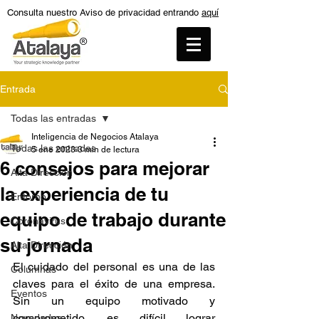
Consulta nuestro Aviso de privacidad entrando
aquí
Entrada
Todas las entradas
Inteligencia de Negocios Atalaya
Todas las entradas
5 ene 2023
3 min de lectura
6 consejos para mejorar
Alta Dirección
la experiencia de tu
Entorno
equipo de trabajo durante
Coronavirus
su jornada
Alta Dirección
El cuidado del personal es una de las 
Columnas
claves para el éxito de una empresa. 
Eventos
Sin un equipo motivado y 
comprometido, es difícil lograr 
Novedades