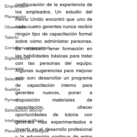
configuración de la experiencia de 
Emprender
los empleados. Un estudio del 
Planeación
Reino Unido encontró que uno de 
cada cuatro gerentes nunca recibió 
Observador
ningún tipo de capacitación formal 
Talento
sobre cómo administrar personas. 
Consejero empresarial
Es necesario tener formación en 
las habilidades básicas para tratar 
Digitalización
con las personas del equipo. 
Economía
Algunas sugerencias para mejorar 
esto son: desarrollar un programa 
Selección
de capacitación interno para 
Sueldos
gerentes nuevos, poner a 
disposición materiales de 
Pymes
capacitación, ofrecer 
Satisfacción laboral
oportunidades de tutoría con 
Inteligencia artificial
gerentes más experimentados e 
invertir en el desarrollo profesional 
Planeación estratégica
y la educación continua de estos 