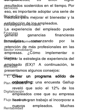
resultados sostenidos en el tiempo. Por 
Servicios
eso, es importante adoptar una serie de 
Blog in English
medidas para mejorar el bienestar y la 
satisfacción de los empleados.
Estrategias comerciales
La experiencia del empleado puede 
Finanzas
generar ganancias financieras 
inmediatas, comenzando por la 
Estrategias comerciales
retención de más profesionales en las 
Sector inmobiliario
empresas. ¿Cómo implementar o 
Clientes
mejorar la estrategia de experiencia del 
empleado (EX)? A continuación, te 
Mercado
presentamos algunos consejos:
inversión
Crear un programa sólido de 
onboarding: 
una encuesta Gallup 
Plan financiero
reveló que solo el 12% de los 
Digitalización
empleados cree que su empresa 
hace un gran trabajo al incorporar a 
Flujo de efectivo
nuevos empleados. Muchas 
Rentabilidad