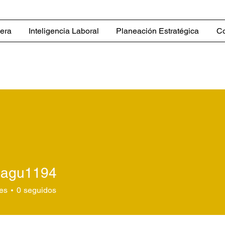
iera
Inteligencia Laboral
Planeación Estratégica
Co
sagu1194
u1194
es
0
seguidos