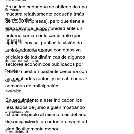
Es un indicador que se obtiene de una 
Servicios
muestra relativamente pequeña (más 
Blog in English
de 3,500 empresas), pero que tiene el 
gran valor de la oportunidad ante un 
Estrategias comerciales
entorno sumamente cambiante (por 
Finanzas
ejemplo, hoy se  publicó la visión de 
junio), además de que con datos ya 
Estrategias comerciales
oficiales de las dinámicas de algunos 
Sector inmobiliario
sectores económicos publicados por 
Clientes
INEGI muestran bastante cercanía con 
los resultados reales, y con al menos 7 
Mercado
semanas de anticipación.
inversión
En seguimiento a este indicador, los 
Plan financiero
resultados de junio siguen mostrando 
Digitalización
caídas respecto al mismo mes del año 
pasado, pero de un orden de magnitud 
Flujo de efectivo
significativamente menor:
Rentabilidad