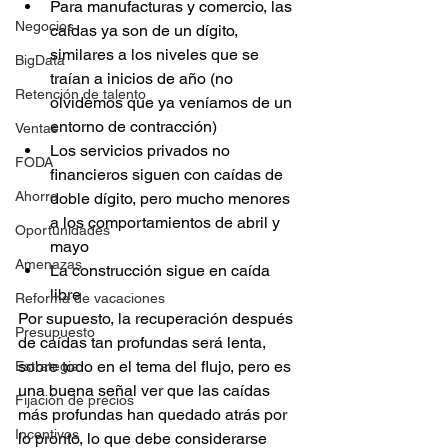
Para manufacturas y comercio, las 
Negocios
caídas ya son de un dígito, 
similares a los niveles que se 
BigData
traían a inicios de año (no 
Retención de talento
olvidemos que ya veníamos de un 
entorno de contracción)
Ventas
Los servicios privados no 
FODA
financieros siguen con caídas de 
Ahorro
doble dígito, pero mucho menores 
a los comportamientos de abril y 
Oportunidades
mayo
Amenazas
La construcción sigue en caída 
libre
Reforma de vacaciones
Por supuesto, la recuperación después 
Presupuesto
de caídas tan profundas será lenta, 
sobre todo en el tema del flujo, pero es 
Estrategia
una buena señal ver que las caídas 
Fijación de precios
más profundas han quedado atrás por 
Incentivos
lo pronto, lo que debe considerarse 