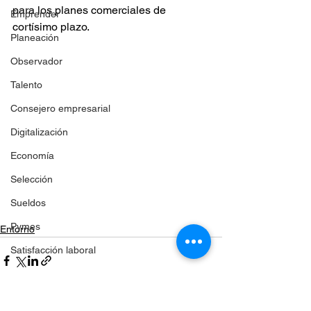
para los planes comerciales de 
Emprender
cortísimo plazo.
Planeación
Observador
Talento
Consejero empresarial
Digitalización
Economía
Selección
Sueldos
Pymes
Entorno
Satisfacción laboral
Inteligencia artificial
Planeación estratégica