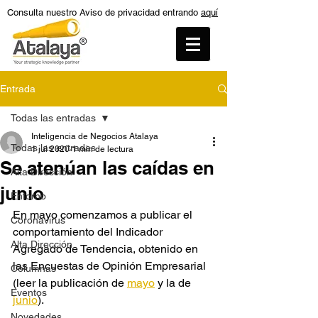
Consulta nuestro Aviso de privacidad entrando
aquí
Entrada
Todas las entradas
Inteligencia de Negocios Atalaya
Todas las entradas
1 jul 2020
1 min de lectura
Se atenúan las caídas en
Alta Dirección
junio
Entorno
En mayo comenzamos a publicar el 
Coronavirus
comportamiento del Indicador 
Alta Dirección
Agregado de Tendencia, obtenido en 
las Encuestas de Opinión Empresarial 
Columnas
(leer la publicación de 
mayo
 y la de 
Eventos
junio
). 
Novedades