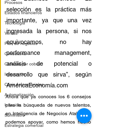
Procesos
selección es la práctica más 
Estados financieros
importante, ya que una vez 
Tecnología
ingresada la persona, si nos 
Ventas
equivocamos, no hay 
Plan de negocios
performance management, 
Consultoría
análisis de potencial o 
Cuentas por cobrar
desarrollo que sirva”, según 
Innovación
AméricaEconomía.com
Crisis empresariales
Automatización
Ahora que ya conoces los 6 consejos 
para la búsqueda de nuevos talentos, 
Inflación
en Inteligencia de Negocios Atalaya te 
Suministro
podemos apoyar, como hemos hecho 
Estrategia comercial
con varias empresas en distintos giros, 