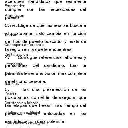
acerquen candidatos que realmente 
Emprender
cumplen con las necesidades del 
Planeación
puesto.
3. 	Elige de qué manera se buscará 
Observador
al postulante. Esto cambia en función 
Talento
del tipo de puesto buscado, y hasta de 
Consejero empresarial
la región en la que te encuentres.
Digitalización
4. 	Consigue referencias laborales y 
Economía
personales del candidato. Eso te 
permitirá tener una visión más completa 
Selección
de él como persona.
Sueldos
5. 	Haz una preselección de los 
Pymes
postulantes, con el fin de asegurar que 
Satisfacción laboral
las etapas que llevan más tiempo del 
Inteligencia artificial
proceso, estén enfocadas en los 
candidatos con más potencial.
Planeación estratégica