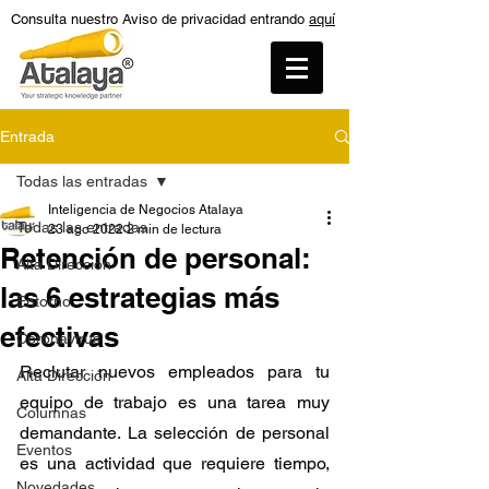
Consulta nuestro Aviso de privacidad entrando
aquí
Entrada
Todas las entradas
Inteligencia de Negocios Atalaya
Todas las entradas
23 ago 2022
2 min de lectura
Retención de personal:
Alta Dirección
las 6 estrategias más
Entorno
efectivas
Coronavirus
Reclutar nuevos empleados para tu 
Alta Dirección
equipo de trabajo es una tarea muy 
Columnas
demandante. La selección de personal 
Eventos
es una actividad que requiere tiempo, 
Novedades