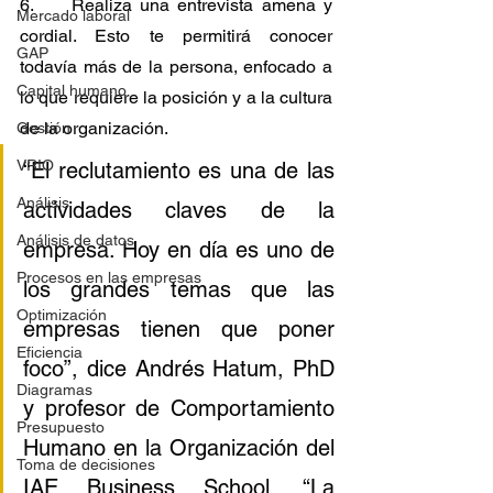
6. 	Realiza una entrevista amena y 
Mercado laboral
cordial. Esto te permitirá conocer 
GAP
todavía más de la persona, enfocado a 
Capital humano
lo que requiere la posición y a la cultura 
de la organización.
Gestión
VRIO
“El reclutamiento es una de las 
Análisis
actividades claves de la 
Análisis de datos
empresa. Hoy en día es uno de 
Procesos en las empresas
los grandes temas que las 
Optimización
empresas tienen que poner 
Eficiencia
foco”, dice Andrés Hatum, PhD 
Diagramas
y profesor de Comportamiento 
Presupuesto
Humano en la Organización del 
Toma de decisiones
IAE Business School. “La 