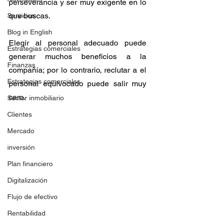
perseverancia y ser muy exigente en lo 
que buscas.
Servicios
Blog in English
Elegir al personal adecuado puede 
Estrategias comerciales
generar muchos beneficios a la 
Finanzas
compañía; por lo contrario, reclutar a el 
Estrategias comerciales
personal equivocado puede salir muy 
caro.
Sector inmobiliario
Clientes
Mercado
inversión
Plan financiero
Digitalización
Flujo de efectivo
Rentabilidad