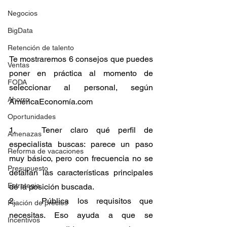
Negocios
BigData
Retención de talento
Te mostraremos 6 consejos que puedes 
Ventas
poner en práctica al momento de 
FODA
seleccionar al personal, según 
Ahorro
AméricaEconomía.com
Oportunidades
1. 	Tener claro qué perfil de 
Amenazas
especialista buscas: parece un paso 
Reforma de vacaciones
muy básico, pero con frecuencia no se 
Presupuesto
detallan las características principales 
Estrategia
de la posición buscada.
2. 	Pública los requisitos que 
Fijación de precios
necesitas. Eso ayuda a que se 
Incentivos