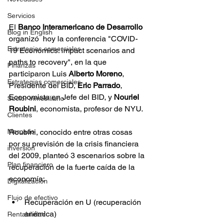
Servicios
El 
Banco Interamericano de Desarrollo
Blog in English
organizó  hoy la conferencia "COVID-
Estrategias comerciales
19 Economics: impact scenarios and 
paths to recovery", en la que 
Finanzas
participaron Luis 
Alberto Moreno
, 
Estrategias comerciales
Presidente del BID, 
Eric Parrado
, 
Economista en Jefe del BID, y 
Nouriel 
Sector inmobiliario
Roubini
, economista, profesor de NYU.
Clientes
Roubini, conocido entre otras cosas 
Mercado
por su previsión de la crisis financiera 
inversión
del 2009, planteó 3 escenarios sobre la 
Plan financiero
recuperación de la fuerte caída de la 
economía:
Digitalización
Flujo de efectivo
Recuperación en U (recuperación 
anémica)
Rentabilidad