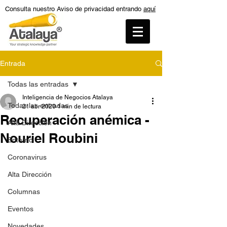
Consulta nuestro Aviso de privacidad entrando
aquí
Entrada
Todas las entradas
Inteligencia de Negocios Atalaya
Todas las entradas
21 abr 2020
1 min de lectura
Recuperación anémica -
Alta Dirección
Nouriel Roubini
Entorno
Coronavirus
Alta Dirección
Columnas
Eventos
Novedades