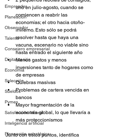
Emprender
uno en julio-agosto, cuando se 
comiencen a reabrir las 
Planeación
economías; el otro hacia otoño-
Observador
invierno. Esto sólo se podrá 
resolver hasta que haya una 
Talento
vacuna, escenario no viable sino 
Consejero empresarial
hasta entrado el siguiente año
Menos gastos y menos 
Digitalización
inversiones tanto de hogares como 
Economía
de empresas
Selección
Quiebras masivas
Problemas de cartera vencida en 
Sueldos
bancos
Pymes
Mayor fragmentación de la 
economía global, lo que llevaría a 
Satisfacción laboral
más proteccionismos
Inteligencia artificial
Planeación estratégica
Junto con estos puntos, identifica 