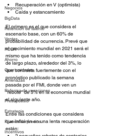
Recuperación en V (optimista)
Negocios
Caída y estancamiento
BigData
El primero es el que considera el 
Retención de talento
escenario base, con un 60% de 
Ventas
probabilidad de ocurrencia. 
Prevé que 
el crecimiento mundial en 2021 será el 
FODA
mismo que ha tenido como tendencia 
Ahorro
de largo plazo, alrededor del 3%, lo 
que contrasta fuertemente con el 
Oportunidades
pronóstico publicado la semana 
Amenazas
pasada por el FMI, donde ven un 
Reforma de vacaciones
"rebote" de 5% en la economía mundial 
el siguiente año. 
Presupuesto
Estrategia
Entre las condiciones que considera 
que influirán en una lenta recuperación 
Fijación de precios
están:
Incentivos
2 pequeños rebotes de contagios, 