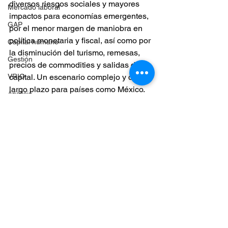
diversos riesgos sociales y mayores 
Mercado laboral
impactos para economías emergentes, 
GAP
por el menor margen de maniobra en 
política monetaria y fiscal, así como por 
Capital humano
la disminución del turismo, remesas, 
Gestión
precios de commodities y salidas de 
capital. Un escenario complejo y de 
VRIO
largo plazo para países como México.
Análisis
Análisis de datos
Coronavirus
Procesos en las empresas
Optimización
Eficiencia
Diagramas
Ver todo
Entradas recientes
Presupuesto
Toma de decisiones