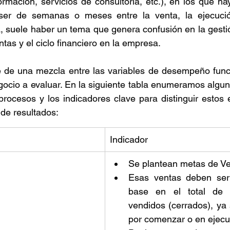
ormación, servicios de consultoría, etc.), en los que ha
er de semanas o meses entre la venta, la ejecución
Retención de talento
Ventas
FODA
Ah
, suele haber un tema que genera confusión en la gestió
ntas y el ciclo financiero en la empresa. 
azas
Reforma de vacaciones
Presupuesto
e de una mezcla entre las variables de desempeño funci
gocio a evaluar. En la siguiente tabla enumeramos algun
 procesos y los indicadores clave para distinguir estos 
 de resultados: 
Indicador
 
Se plantean metas de Ve
Esas ventas deben ser
base en el total de l
vendidos (cerrados), ya 
por comenzar o en ejecu