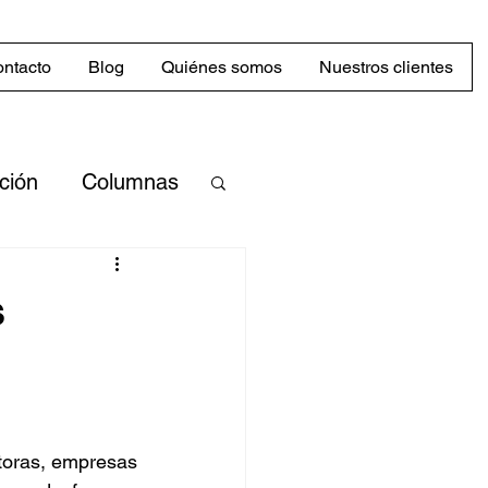
ntacto
Blog
Quiénes somos
Nuestros clientes
cción
Columnas
merciales
s
Mercado
abilidad
toras, empresas 