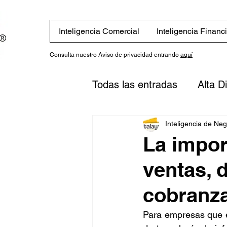
Inteligencia Comercial
Inteligencia Financ
Consulta nuestro Aviso de privacidad entrando
aquí
Todas las entradas
Alta D
Eventos
Novedades
Inteligencia de Ne
La impor
ventas, d
Finanzas
Estrategias
cobranz
inversión
Plan financi
Para empresas que en