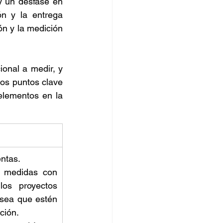
y un desfase en 
 y la entrega 
orro
n y la medición 
onal a medir, y 
os puntos clave 
elementos en la 
ntas. 
 medidas con 
os proyectos 
sea que estén 
ción. 