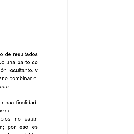
do de resultados 
ue una parte se 
ón resultante, y 
rio combinar el 
odo. 
 esa finalidad, 
cida. 
pios no están 
n; por eso es 