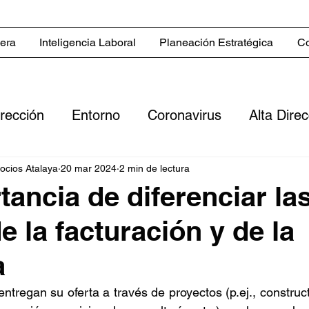
iera
Inteligencia Laboral
Planeación Estratégica
Co
irección
Entorno
Coronavirus
Alta Dire
Servicios
Blog in English
Estrategias co
gocios Atalaya
20 mar 2024
2 min de lectura
tancia de diferenciar la
e la facturación y de la
 comerciales
Sector inmobiliario
Clientes
a
ero
Digitalización
Flujo de efectivo
Rent
tregan su oferta a través de proyectos (p.ej., construc