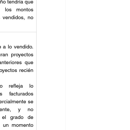
ño tendría que 
 los montos 
 vendidos, no 
 a lo vendido. 
ran proyectos 
nteriores que 
oyectos recién 
 refleja lo 
 facturados 
rcialmente se 
ente, y no 
 el grado de 
n un momento 