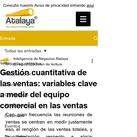
Consulta nuestro Aviso de privacidad entrando
aquí
Entrada
Todas las entradas
Inteligencia de Negocios Atalaya
Todas las entradas
23 ago 2023
3 min de lectura
Gestión cuantitativa de
Alta Dirección
las ventas: variables clave
Entorno
a medir del equipo
Coronavirus
comercial en las ventas
Alta Dirección
Con gran frecuencia las reuniones de 
Columnas
ventas se centran en medir justamente 
Eventos
eso, el renglón de las ventas totales, y 
la desviación respecto a algún 
Novedades