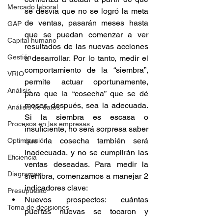
Mercado laboral
se desvía que no se logró la meta 
de ventas, pasarán meses hasta 
GAP
que se puedan comenzar a ver 
Capital humano
resultados de las nuevas acciones 
Gestión
a desarrollar. Por lo tanto, medir el 
comportamiento de la “siembra”, 
VRIO
permite actuar oportunamente, 
Análisis
para que la “cosecha” que se dé 
meses después, sea la adecuada. 
Análisis de datos
Si la siembra es escasa o 
Procesos en las empresas
insuficiente, no será sorpresa saber 
que la cosecha también será 
Optimización
inadecuada, y no se cumplirán las 
Eficiencia
ventas deseadas. Para medir la 
Diagramas
siembra, comenzamos a manejar 2 
indicadores clave: 
Presupuesto
Nuevos prospectos: cuántas 
Toma de decisiones
puertas nuevas se tocaron y 