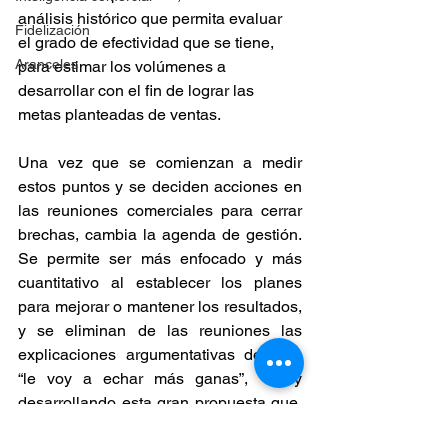
análisis histórico que permita evaluar 
Fidelización
el grado de efectividad que se tiene, 
Aranceles
para estimar los volúmenes a 
desarrollar con el fin de lograr las 
metas planteadas de ventas. 
Una vez que se comienzan a medir 
estos puntos y se deciden acciones en 
las reuniones comerciales para cerrar 
brechas, cambia la agenda de gestión. 
Se permite ser más enfocado y más 
cuantitativo al establecer los planes 
para mejorar o mantener los resultados, 
y se eliminan de las reuniones las 
explicaciones argumentativas del tipo 
“le voy a echar más ganas”, “estoy 
desarrollando esta gran propuesta que, 
si se cierra, cambia todo”, u otras por el 