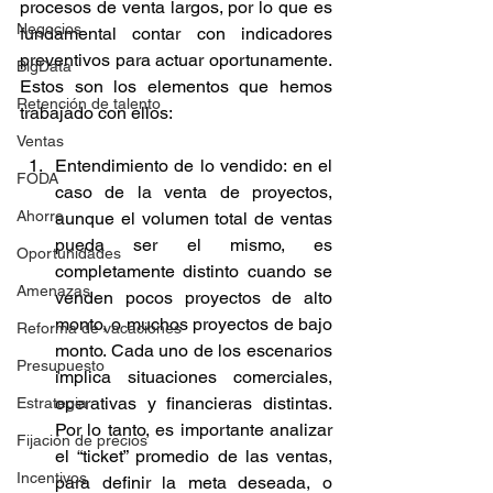
procesos de venta largos, por lo que es 
Negocios
fundamental contar con indicadores 
preventivos para actuar oportunamente. 
BigData
Estos son los elementos que hemos 
Retención de talento
trabajado con ellos: 
Ventas
Entendimiento de lo vendido: en el 
FODA
caso de la venta de proyectos, 
Ahorro
aunque el volumen total de ventas 
pueda ser el mismo, es 
Oportunidades
completamente distinto cuando se 
Amenazas
venden pocos proyectos de alto 
monto, o muchos proyectos de bajo 
Reforma de vacaciones
monto. Cada uno de los escenarios 
Presupuesto
implica situaciones comerciales, 
operativas y financieras distintas. 
Estrategia
Por lo tanto, es importante analizar 
Fijación de precios
el “ticket” promedio de las ventas, 
Incentivos
para definir la meta deseada, o 