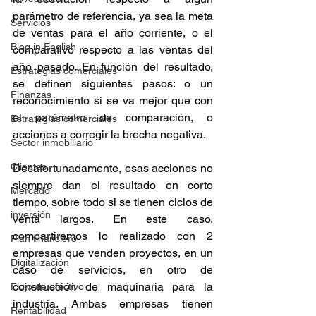
parámetro de referencia, ya sea la meta 
Servicios
de ventas para el año corriente, o el 
Blog in English
comparativo respecto a las ventas del 
año pasado. En función del resultado, 
Estrategias comerciales
se definen siguientes pasos: o un 
Finanzas
reconocimiento si se va mejor que con 
el parámetro de comparación, o 
Estrategias comerciales
acciones a corregir la brecha negativa. 
Sector inmobiliario
Clientes
Desafortunadamente, esas acciones no 
siempre dan el resultado en corto 
Mercado
tiempo, sobre todo si se tienen ciclos de 
inversión
venta largos. En este caso, 
compartiremos lo realizado con 2 
Plan financiero
empresas que venden proyectos, en un 
Digitalización
caso de servicios, en otro de 
construcción de maquinaria para la 
Flujo de efectivo
industria. Ambas empresas tienen 
Rentabilidad