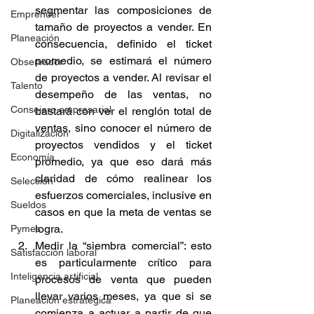
segmentar las composiciones de 
Emprender
tamaño de proyectos a vender. En 
Planeación
consecuencia, definido el ticket 
promedio, se estimará el número 
Observador
de proyectos a vender. Al revisar el 
Talento
desempeño de las ventas, no 
Consejero empresarial
bastará con ver el renglón total de 
ventas, sino conocer el número de 
Digitalización
proyectos vendidos y el ticket 
Economía
promedio, ya que eso dará más 
claridad de cómo realinear los 
Selección
esfuerzos comerciales, inclusive en 
Sueldos
casos en que la meta de ventas se 
logra. 
Pymes
Medir la “siembra comercial”: esto 
Satisfacción laboral
es particularmente crítico para 
Inteligencia artificial
procesos de venta que pueden 
llevar varios meses, ya que si se 
Planeación estratégica
comienza a actuar a partir de que 