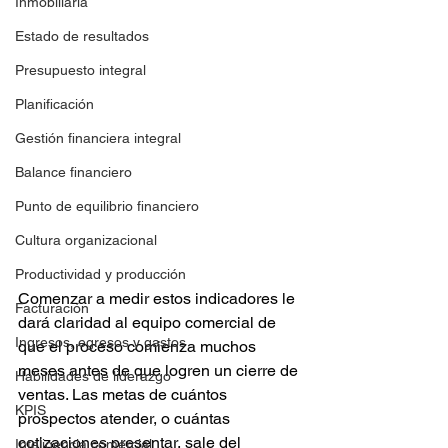
Inmobiliaria
Estado de resultados
Presupuesto integral
Planificación
Gestión financiera integral
Balance financiero
Punto de equilibrio financiero
Cultura organizacional
Productividad y producción
Comenzar a medir estos indicadores le 
Facturación
dará claridad al equipo comercial de 
Ingresos, egresos y gastos
que el proceso comienza muchos 
meses antes de que logren un cierre de 
Habilidades de liderazgo
ventas. Las metas de cuántos 
KPIS
prospectos atender, o cuántas 
cotizaciones presentar, sale del 
Inteligencia comercial