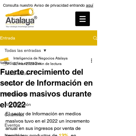
Consulta nuestro Aviso de privacidad entrando
aquí
Entrada
Todas las entradas
Inteligencia de Negocios Atalaya
Todas las entradas
22 mar 2023
2 min de lectura
Fuerte crecimiento del
Alta Dirección
sector de Información en
Entorno
medios masivos durante
Coronavirus
el 2022
Alta Dirección
El sector de Información en medios 
Columnas
masivos tuvo en el 2022 un incremento 
Eventos
anual en sus ingresos por venta de 
servicios y productos de 
13%
, en 
Novedades