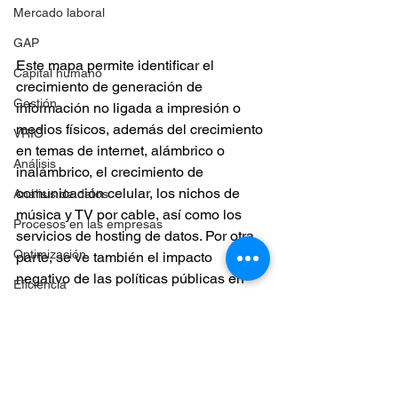
Mercado laboral
GAP
Este mapa permite identificar el 
Capital humano
crecimiento de generación de 
Gestión
información no ligada a impresión o 
medios físicos, además del crecimiento 
VRIO
en temas de internet, alámbrico o 
Análisis
inalámbrico, el crecimiento de 
comunicación celular, los nichos de 
Análisis de datos
música y TV por cable, así como los 
Procesos en las empresas
servicios de hosting de datos. Por otra 
Optimización
parte, se ve también el impacto 
negativo de las políticas públicas en 
Eficiencia
torno a la industria del cine.
Diagramas
medios masivos
hospedaje de datos
Presupuesto
tecnología de información
telecomunicaciones
Toma de decisiones
Entorno