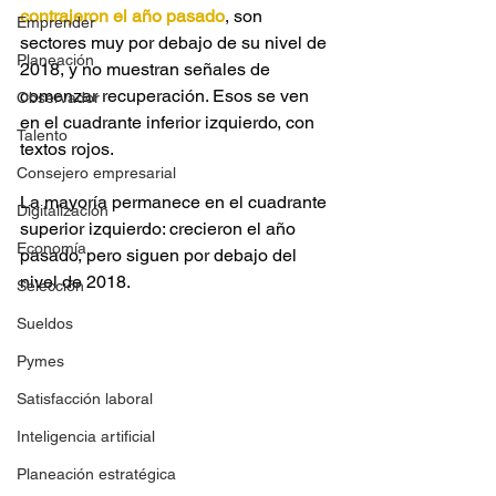
contrajeron el año pasado
, son 
Emprender
sectores muy por debajo de su nivel de 
Planeación
2018, y no muestran señales de 
comenzar recuperación. Esos se ven 
Observador
en el cuadrante inferior izquierdo, con 
Talento
textos rojos.
Consejero empresarial
La mayoría permanece en el cuadrante 
Digitalización
superior izquierdo: crecieron el año 
Economía
pasado, pero siguen por debajo del 
nivel de 2018.
Selección
Sueldos
Pymes
Satisfacción laboral
Inteligencia artificial
Planeación estratégica