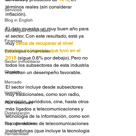
términos reales (sin considerar 
Servicios
inflación).
Blog in English
El dato muestra un muy buen año para 
Estrategias comerciales
el sector. Con este resultado, está ya 
Finanzas
muy 
cerca de recuperar el nivel 
máximo de ingresos que tuvo en el 
Estrategias comerciales
2018
 (sigue 0.6% por debajo). Pero no 
Sector inmobiliario
todos los subsectores de esta industria 
Clientes
muestran un desempeño favorable.
Mercado
El sector incluye desde subsectores 
inversión
muy tradicionales, como son radio, 
televisión, periódicos, cine, hasta otros 
Plan financiero
más ligados a telecomunicaciones y 
Digitalización
tecnología de la información, como son 
los operadores de telecomunicaciones 
Flujo de efectivo
inalámbricas (que incluye la tecnología 
Rentabilidad