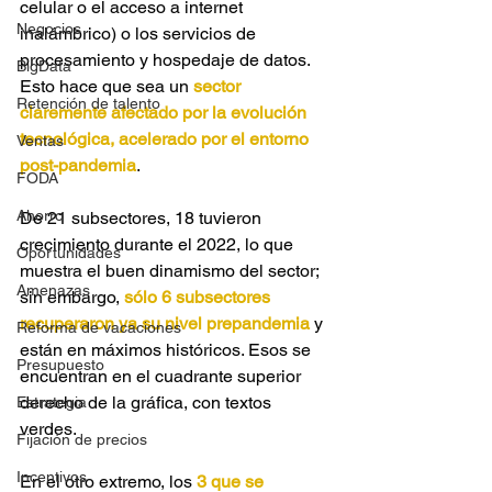
celular o el acceso a internet 
Negocios
inalámbrico) o los servicios de 
procesamiento y hospedaje de datos. 
BigData
Esto hace que sea un 
sector 
Retención de talento
claremente afectado por la evolución 
tecnológica, acelerado por el entorno 
Ventas
post-pandemia
.
FODA
Ahorro
De 21 subsectores, 18 tuvieron 
crecimiento durante el 2022, lo que 
Oportunidades
muestra el buen dinamismo del sector; 
Amenazas
sin embargo, 
sólo 6 subsectores 
recuperaron ya su nivel prepandemia
 y 
Reforma de vacaciones
están en máximos históricos. Esos se 
Presupuesto
encuentran en el cuadrante superior 
derecho de la gráfica, con textos 
Estrategia
verdes.
Fijación de precios
Incentivos
En el otro extremo, los 
3 que se 