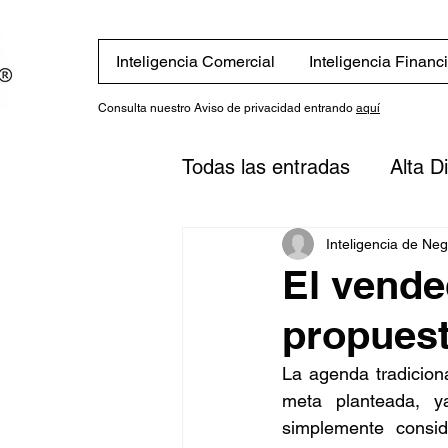
Inteligencia Comercial
Inteligencia Financ
Consulta nuestro Aviso de privacidad entrando
aquí
Todas las entradas
Alta D
Eventos
Novedades
Inteligencia de Ne
El vende
propues
Finanzas
Estrategias
La agenda tradiciona
meta planteada, y
inversión
Plan financi
simplemente consi