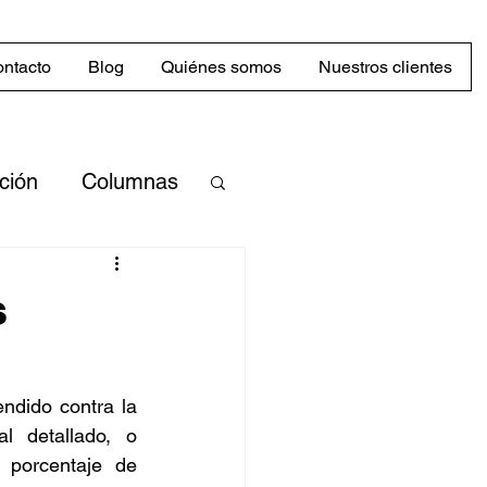
ntacto
Blog
Quiénes somos
Nuestros clientes
cción
Columnas
merciales
s
Mercado
ndido contra la 
 detallado, o 
abilidad
porcentaje de 