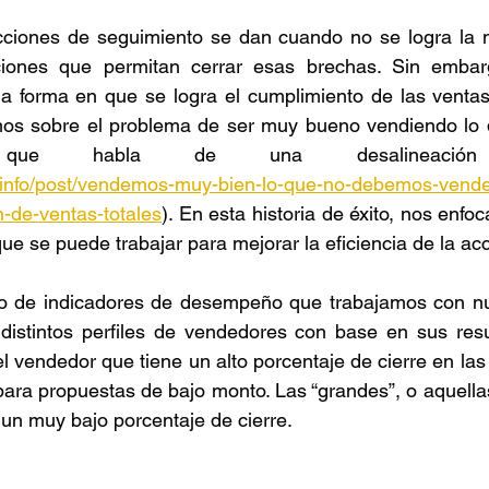
ciones de seguimiento se dan cuando no se logra la m
Retención de talento
Ventas
FODA
Ah
cciones que permitan cerrar esas brechas. Sin embar
la forma en que se logra el cumplimiento de las ventas
os sobre el problema de ser muy bueno vendiendo lo 
azas
Reforma de vacaciones
Presupuesto
ue habla de una desalineación es
.info/post/vendemos-muy-bien-lo-que-no-debemos-vender
n-de-ventas-totales
). En esta historia de éxito, nos enfo
ue se puede trabajar para mejorar la eficiencia de la acc
to de indicadores de desempeño que trabajamos con nues
 distintos perfiles de vendedores con base en sus resu
el vendedor que tiene un alto porcentaje de cierre en la
para propuestas de bajo monto. Las “grandes”, o aquella
un muy bajo porcentaje de cierre. 