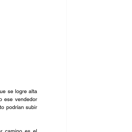
e se logre alta 
o ese vendedor 
 podrían subir 
r camino es el 