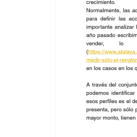
crecimiento. 
Normalmente, las ac
Negocios
BigData
para definir las a
importante analizar 
año pasado escribim
Oportunidades
Amen
vender, lo q
(
https://www.atalaya
medir-sólo-el-rengló
en los casos en los q
A través del conjun
podemos identificar
esos perfiles es el d
presenta, pero sólo 
mayor monto, tienen 