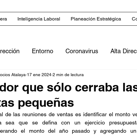
iera
Inteligencia Laboral
Planeación Estratégica
Co
irección
Entorno
Coronavirus
Alta Dire
Servicios
Blog in English
Estrategias co
gocios Atalaya
17 ene 2024
2 min de lectura
dor que sólo cerraba la
tas pequeñas
 comerciales
Sector inmobiliario
Clientes
l de las reuniones de ventas es identificar el monto ve
a sea que se defina con un ejercicio presupuestal
ero
Digitalización
Flujo de efectivo
Rent
derando el monto del año pasado y agregando un 