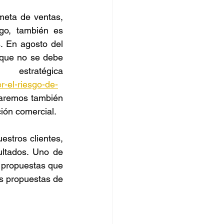
eta de ventas, 
orro
go, también es 
. En agosto del 
que no se debe 
tratégica 
-el-riesgo-de-
caremos también 
ión comercial. 
tros clientes, 
ltados. Uno de 
s propuestas que 
s propuestas de 