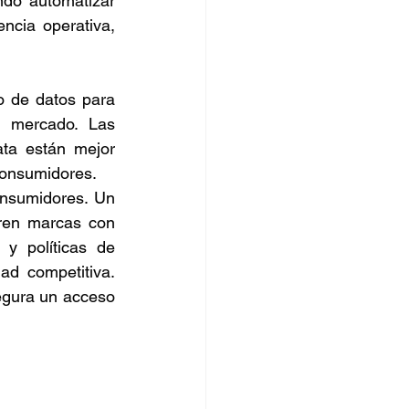
do automatizar 
ncia operativa, 
orro
o de datos para 
l mercado. Las 
ata están mejor 
consumidores.
onsumidores. Un 
ren marcas con 
y políticas de 
d competitiva. 
gura un acceso 