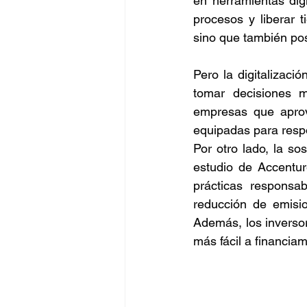
en herramientas di
procesos y liberar t
Negocios
BigData
sino que también pos
Pero la digitalizaci
Oportunidades
Amen
tomar decisiones m
empresas que aprove
equipadas para respo
Por otro lado, la so
estudio de Accentu
prácticas responsab
reducción de emisio
Además, los inverso
más fácil a financiam