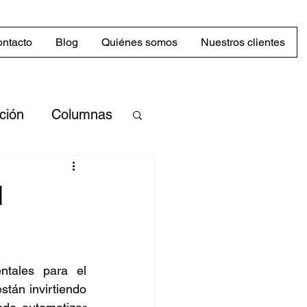
ntacto
Blog
Quiénes somos
Nuestros clientes
cción
Columnas
merciales
l
Mercado
ntales para el 
abilidad
tán invirtiendo 