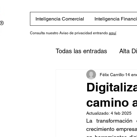
Inteligencia Comercial
Inteligencia Financ
Consulta nuestro Aviso de privacidad entrando
aquí
Todas las entradas
Alta D
Eventos
Novedades
Félix Carrillo
14 en
Digitaliz
camino a
Finanzas
Estrategias
Actualizado:
4 feb 2025
La transformación 
inversión
Plan financi
crecimiento empresa