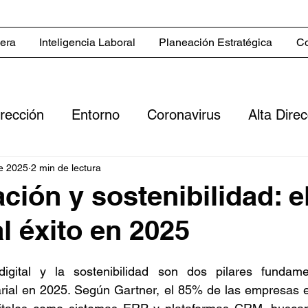
iera
Inteligencia Laboral
Planeación Estratégica
Co
irección
Entorno
Coronavirus
Alta Dire
Servicios
Blog in English
Estrategias co
e 2025
2 min de lectura
ación y sostenibilidad: e
l éxito en 2025
 comerciales
Sector inmobiliario
Clientes
digital y la sostenibilidad son dos pilares fundame
ero
Digitalización
Flujo de efectivo
Rent
rial en 2025. Según Gartner, el 85% de las empresas es