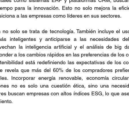
gitales como sistemas ERP y plataformas CRM, buscan
iempo para la innovación. Esto no solo mejora la eficie
Retención de talento
Ventas
FODA
Ah
iciona a las empresas como líderes en sus sectores.
ón no solo se trata de tecnología. También incluye el us
azas
Reforma de vacaciones
Presupuesto
ás inteligentes y anticiparse a las necesidades de
chan la inteligencia artificial y el análisis de big d
nder a los cambios rápidos en las preferencias de los 
stenibilidad está redefiniendo las expectativas de los c
re revela que más del 60% de los compradores prefie
les. Incorporar energía renovable, economía circular 
nes no es solo una cuestión ética, sino una necesida
res buscan empresas con altos índices ESG, lo que ase
iento.