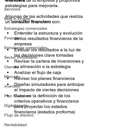
financiera
 de tu empresa y propondrá 
estrategias para mejorarla.
Servicios
Algunas de las actividades que realiza 
Blog in English
un 
consultor financiero
 son:
Estrategias comerciales
Entender la estructura y evolución 
Finanzas
de los resultados financieros de la 
empresa
Estrategias comerciales
Evaluar los resultados a la luz de 
las decisiones clave tomadas
Sector inmobiliario
Revisar la cartera de inversiones y 
su alineación a la estrategia
Clientes
Analizar el flujo de caja
Mercado
Revisar los planes financieros
Diseñar simuladores para anticipar 
inversión
el impacto de ciertas decisiones
Guiar en la definición de los 
Plan financiero
criterios operativos y financieros 
Digitalización
para proyectar los estados 
financieros (estados proforma)
Flujo de efectivo
Rentabilidad