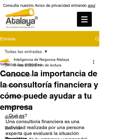
Consulta nuestro Aviso de privacidad entrando
aquí
Entrada
Todas las entradas
Inteligencia de Negocios Atalaya
Todas las entradas
5 may 2022
2 min de lectura
Conoce la importancia de
Alta Dirección
la consultoría financiera y
Entorno
cómo puede ayudar a tu
Coronavirus
empresa
Alta Dirección
¿Qué es?
Columnas
Una consultoría financiera es una 
actividad realizada por una persona 
Eventos
experta que evaluará la situación
Novedades