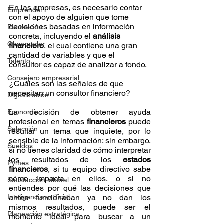
En las empresas, es necesario contar 
Emprender
con el apoyo de alguien que tome 
decisiones basadas en información 
Planeación
concreta, incluyendo el 
análisis 
Observador
financiero
, el cual contiene una gran 
cantidad de variables y que el 
Talento
consultor es capaz de analizar a fondo.
Consejero empresarial
¿Cuáles son las señales de que 
necesitan un consultor financiero?
Digitalización
La decisión de obtener ayuda 
Economía
profesional en temas 
financieros
 puede 
Selección
resultar un tema que inquiete, por lo 
sensible de la información; sin embargo, 
Sueldos
si no tienes claridad de cómo interpretar 
los resultados de los 
estados 
Pymes
financieros
, si tu equipo directivo sabe 
cómo impacta en ellos, o si no 
Satisfacción laboral
entiendes por qué las decisiones que 
Inteligencia artificial
antes funcionaban ya no dan los 
mismos resultados, puede ser el 
Planeación estratégica
momento ideal para buscar a un 