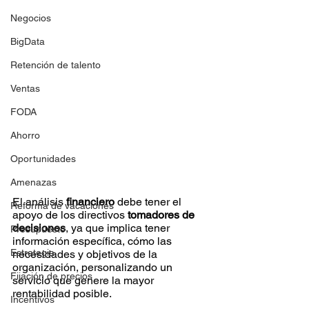
Negocios
BigData
Retención de talento
Ventas
FODA
Ahorro
Oportunidades
Amenazas
El análisis
 financiero
 debe tener el 
Reforma de vacaciones
apoyo de los directivos
 tomadores de 
decisiones
, ya que implica tener 
Presupuesto
información específica, cómo las 
Estrategia
necesidades y objetivos de la 
organización, personalizando un 
Fijación de precios
servicio que genere la mayor 
rentabilidad posible.
Incentivos