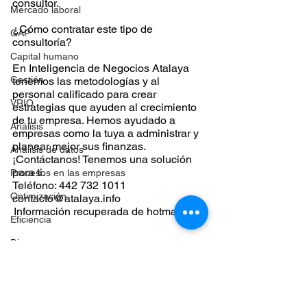
consultor.
Mercado laboral
¿Cómo contratar este tipo de 
GAP
consultoría?
Capital humano
En Inteligencia de Negocios Atalaya 
Gestión
tenemos las metodologías y al 
personal calificado para crear 
VRIO
estrategias que ayuden al crecimiento 
de tu empresa. Hemos ayudado a 
Análisis
empresas como la tuya a administrar y 
planear mejor sus finanzas. 
Análisis de datos
¡Contáctanos! Tenemos una solución 
para ti.
Procesos en las empresas
Teléfono: 442 732 1011
Optimización
contacto@atalaya.info
Información recuperada de hotmart.com
Eficiencia
Diagramas
Presupuesto
estrategia
finanzas
toma de decisiones
Alta Dirección
Toma de decisiones
Finanzas