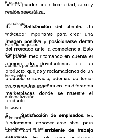
Procesos
cuales pueden identificar edad, sexo y 
región geográfica.
Estados financieros
Tecnología
4. 	Satisfacción del cliente.
 Un 
indicador importante para crear una
Ventas
imagen positiva
 y 
posicionarse dentro 
Plan de negocios
del mercado
 ante la competencia. Esto 
Consultoría
se puede medir tomando en cuenta el 
número de devoluciones de un 
Cuentas por cobrar
producto, quejas y reclamaciones de un 
Innovación
producto o servicio, además de tomar 
en cuenta las reseñas en los diferentes 
Crisis empresariales
marketplaces donde se muestre el 
Automatización
producto.
Inflación
5. 	Satisfacción de empleados.
 Es 
Suministro
fundamental conocer este nivel para 
Estrategia comercial
contar con un 
ambiente de trabajo 
saludable
. Es útil para establecer 