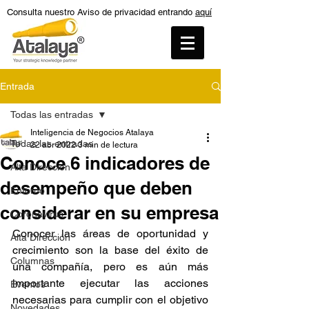
Consulta nuestro Aviso de privacidad entrando
aquí
Entrada
Todas las entradas
Inteligencia de Negocios Atalaya
Todas las entradas
22 abr 2022
3 min de lectura
Conoce 6 indicadores de
Alta Dirección
desempeño que deben
Entorno
considerar en su empresa
Coronavirus
Conocer las áreas de oportunidad y 
Alta Dirección
crecimiento son la base del éxito de 
Columnas
una compañía, pero es aún más 
importante ejecutar las acciones 
Eventos
necesarias para cumplir con el objetivo 
Novedades