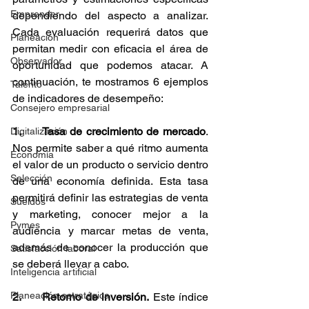
Emprender
dependiendo del aspecto a analizar. 
Cada evaluación requerirá datos que 
Planeación
permitan medir con eficacia el área de 
Observador
oportunidad que podemos atacar. A 
continuación, te mostramos 6 ejemplos 
Talento
de indicadores de desempeño:
Consejero empresarial
1. 	Tasa de crecimiento de mercado
. 
Digitalización
Nos permite saber a qué ritmo aumenta 
Economía
el valor de un producto o servicio dentro 
Selección
de una economía definida. Esta tasa 
permitirá definir las estrategias de venta 
Sueldos
y marketing, conocer mejor a la 
Pymes
audiencia y marcar metas de venta, 
además de conocer la producción que 
Satisfacción laboral
se deberá llevar a cabo.
Inteligencia artificial
Planeación estratégica
2. 	Retorno de inversión.
 Este índice 