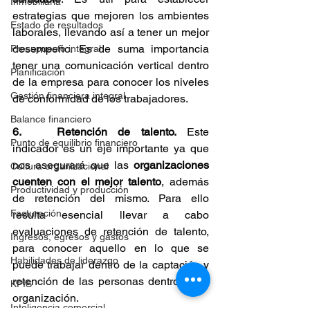
Inmobiliaria
estrategias que mejoren los ambientes 
Estado de resultados
laborales, llevando así a tener un mejor 
desempeño. Es de suma importancia 
Presupuesto integral
tener una comunicación vertical dentro 
Planificación
de la empresa para conocer los niveles 
Gestión financiera integral
de conformidad de los trabajadores.
Balance financiero
6. 	Retención de talento. 
Este 
Punto de equilibrio financiero
indicador es un eje importante ya que 
nos asegurará que las 
organizaciones 
Cultura organizacional
cuenten con el mejor talento
, además 
Productividad y producción
de retención del mismo. Para ello 
Facturación
resulta esencial llevar a cabo 
evaluaciones de retención de talento, 
Ingresos, egresos y gastos
para conocer aquello en lo que se 
Habilidades de liderazgo
puede trabajar dentro de la captación y 
retención de las personas dentro de la 
KPIS
organización.
Inteligencia comercial