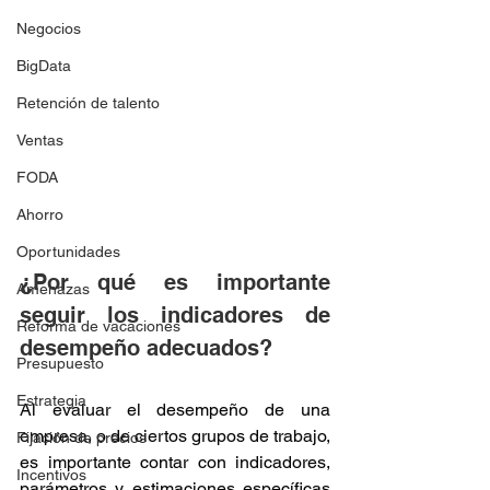
Negocios
BigData
Retención de talento
Ventas
FODA
Ahorro
Oportunidades
¿Por qué es importante 
Amenazas
seguir los indicadores de 
Reforma de vacaciones
desempeño adecuados?
Presupuesto
Estrategia
Al evaluar el desempeño de una 
empresa, o de ciertos grupos de trabajo, 
Fijación de precios
es importante contar con indicadores, 
Incentivos
parámetros y estimaciones específicas 