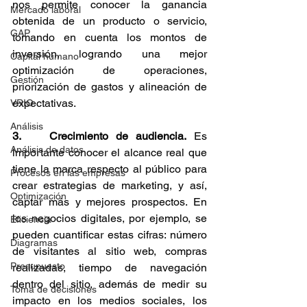
nos permite conocer la ganancia 
Mercado laboral
obtenida de un producto o servicio, 
GAP
tomando en cuenta los montos de 
inversión, logrando una mejor 
Capital humano
optimización de operaciones, 
Gestión
priorización de gastos y alineación de 
expectativas.
VRIO
Análisis
3. 	Crecimiento de audiencia.
 Es 
Análisis de datos
importante conocer el alcance real que 
tiene la marca respecto al público para 
Procesos en las empresas
crear estrategias de marketing, y así, 
Optimización
captar más y mejores prospectos. En 
los negocios digitales, por ejemplo, se 
Eficiencia
pueden cuantificar estas cifras: número 
Diagramas
de visitantes al sitio web, compras 
Presupuesto
realizadas, tiempo de navegación 
dentro del sitio, además de medir su 
Toma de decisiones
impacto en los medios sociales, los 