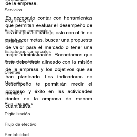
de la empresa.
Servicios
Es necesario contar con herramientas 
Blog in English
que permitan evaluar el desempeño de 
Estrategias comerciales
los equipos de trabajo, esto con el fin de 
establecer metas, buscar una propuesta 
Finanzas
de valor para el mercado o tener una 
Estrategias comerciales
mejor administración. Recordemos que 
esto debe estar alineado con la misión 
Sector inmobiliario
de la empresa y los objetivos que se 
Clientes
han planteado. Los indicadores de 
Mercado
desempeño te permitirán medir el 
progreso y éxito en las actividades 
inversión
dentro de la empresa de manera 
Plan financiero
cuantitativa.
Digitalización
Flujo de efectivo
Rentabilidad