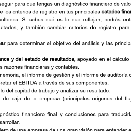
 seguir para que tengas un diagnóstico financiero de valo
 los criterios de registro en tus principales 
estados fina
ultados. Si sabes qué es lo que reflejan, podrás ent
ultados, y también cambiar criterios de registro par
nar 
para determinar el objetivo del análisis y las princip
ance y del estado de resultados,
 apoyado en el cálculo e
es razones financieras y contables.
emoria, el informe de gestión y el informe de auditoría 
rpretar el EBITDA a través de sus componentes.
lo del capital de trabajo y analizar su resultado.
jo de caja de la empresa (principales orígenes del fluj
agnóstico financiero final y conclusiones para traducir
arrollar.
ciero de una empresa da una gran visión para entender el