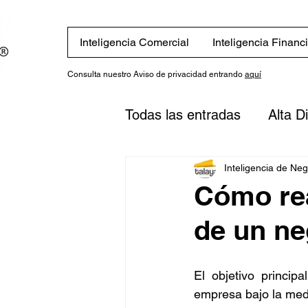
Inteligencia Comercial
Inteligencia Financ
Consulta nuestro Aviso de privacidad entrando
aquí
Todas las entradas
Alta D
Eventos
Novedades
Inteligencia de Ne
Cómo rea
de un ne
Finanzas
Estrategias
El objetivo principa
inversión
Plan financi
empresa bajo la med