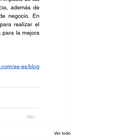
cia, además de 
de negocio. En 
ra realizar el 
 para la mejora 
.com/es-es/blog
Ver todo