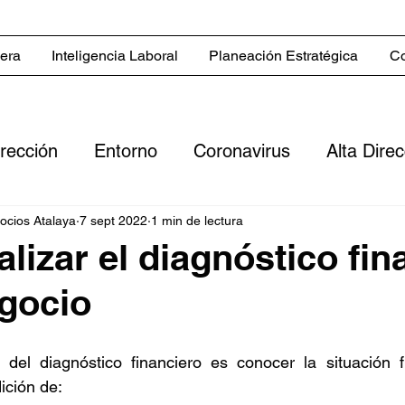
iera
Inteligencia Laboral
Planeación Estratégica
Co
irección
Entorno
Coronavirus
Alta Dire
Servicios
Blog in English
Estrategias co
gocios Atalaya
7 sept 2022
1 min de lectura
lizar el diagnóstico fin
gocio
 comerciales
Sector inmobiliario
Clientes
l del diagnóstico financiero es conocer la situación f
ero
Digitalización
Flujo de efectivo
Rent
ición de: