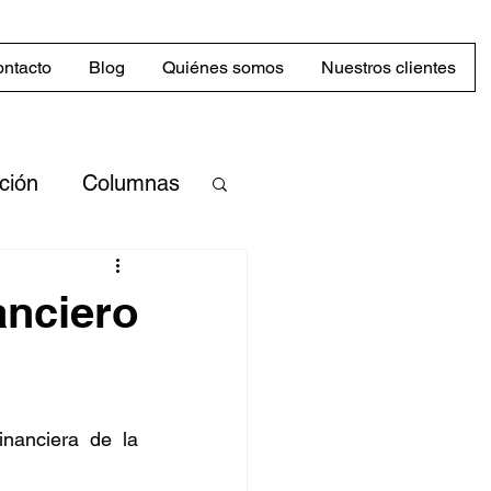
ntacto
Blog
Quiénes somos
Nuestros clientes
cción
Columnas
merciales
anciero
Mercado
inanciera de la 
abilidad