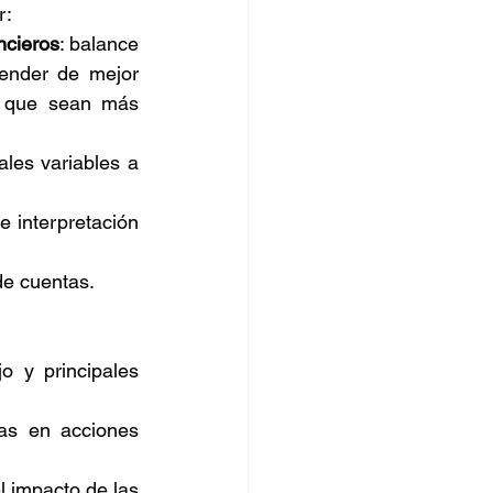
r:
ncieros
: balance 
ender de mejor 
a que sean más 
ales variables a 
 interpretación 
de cuentas.
o y principales 
las en acciones 
 impacto de las 