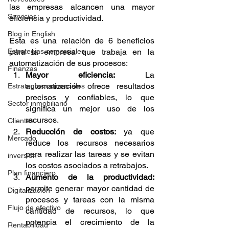
las empresas alcancen una mayor 
Servicios
eficiencia y productividad.
Blog in English
Esta es una relación de 6 beneficios 
Estrategias comerciales
para la empresa que trabaja en la 
automatización de sus procesos:
Finanzas
Mayor eficiencia:
 La 
automatización ofrece resultados 
Estrategias comerciales
precisos y confiables, lo que 
Sector inmobiliario
significa un mejor uso de los 
recursos.
Clientes
Reducción de costos:
 ya que 
Mercado
reduce los recursos necesarios 
para realizar las tareas y se evitan 
inversión
los costos asociados a retrabajos.
Plan financiero
Aumento de la productividad:
permite generar mayor cantidad de 
Digitalización
procesos y tareas con la misma 
Flujo de efectivo
cantidad de recursos, lo que 
potencia el crecimiento de la 
Rentabilidad