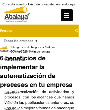
Consulta nuestro Aviso de privacidad entrando
aquí
Entrada
Todas las entradas
Inteligencia de Negocios Atalaya
Todas las entradas
30 mar 2023
1 min de lectura
6 beneficios de
Alta Dirección
implementar la
Entorno
automatización de
Coronavirus
procesos en tu empresa
Alta Dirección
La automatización de actividades y 
Columnas
procesos, con los alcances que hemos 
Eventos
visto en las publicaciones anteriores, es 
una de las mejores formas de hacer que 
Novedades