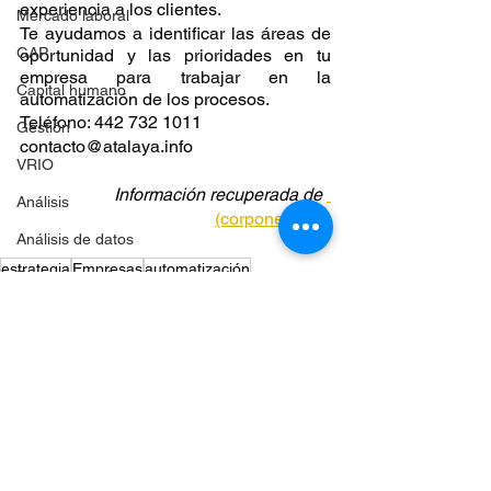
experiencia a los clientes.
Mercado laboral
Te ayudamos a identificar las áreas de 
GAP
oportunidad y las prioridades en tu 
empresa para trabajar en la 
Capital humano
automatización de los procesos.
Teléfono: 442 732 1011
Gestión
contacto@atalaya.info
VRIO
Información recuperada de 
Análisis
(corponet.com)
Análisis de datos
estrategia
Empresas
automatización
Procesos en las empresas
Estrategias comerciales
Optimización
Estrategia
Planeación
Eficiencia
Diagramas
Presupuesto
Toma de decisiones