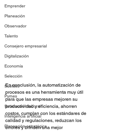
Emprender
Planeación
Observador
Talento
Consejero empresarial
Digitalización
Economía
Selección
En conclusión, la automatización de 
Sueldos
procesos es una herramienta muy útil 
Pymes
para que las empresas mejoren su 
productividad y eficiencia, ahorren 
Satisfacción laboral
costos, cumplan con los estándares de 
Inteligencia artificial
calidad y regulaciones, reduzcan los 
Planeación estratégica
errores y brinden una mejor 