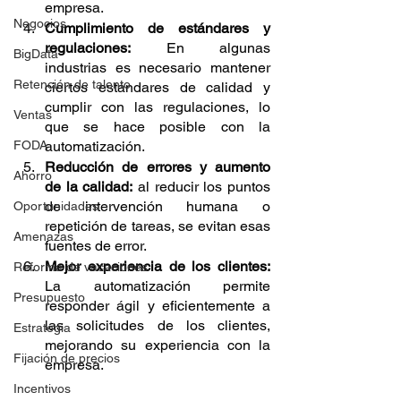
empresa.
Negocios
Cumplimiento de estándares y 
regulaciones:
 En algunas 
BigData
industrias es necesario mantener 
Retención de talento
ciertos estándares de calidad y 
cumplir con las regulaciones, lo 
Ventas
que se hace posible con la 
FODA
automatización.
Reducción de errores y aumento 
Ahorro
de la calidad:
 al reducir los puntos 
de intervención humana o 
Oportunidades
repetición de tareas, se evitan esas 
Amenazas
fuentes de error.
Mejor experiencia de los clientes:
Reforma de vacaciones
La automatización permite 
Presupuesto
responder ágil y eficientemente a 
las solicitudes de los clientes, 
Estrategia
mejorando su experiencia con la 
Fijación de precios
empresa.
Incentivos