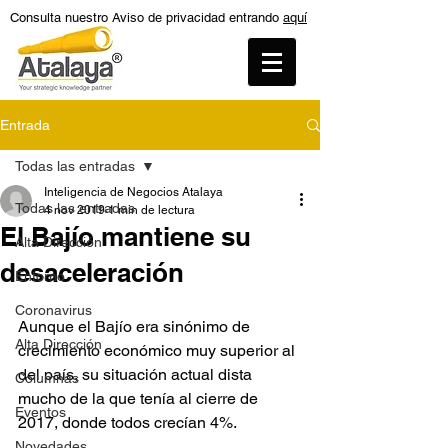
Consulta nuestro Aviso de privacidad entrando
aquí
Entrada
Todas las entradas
Inteligencia de Negocios Atalaya
Todas las entradas
4 nov 2019
1 min de lectura
El Bajío mantiene su
Alta Dirección
desaceleración
Entorno
Coronavirus
Aunque el Bajío era sinónimo de 
Alta Dirección
crecimiento económico muy superior al 
del país, su situación actual dista 
Columnas
mucho de la que tenía al cierre de 
Eventos
2017, donde todos crecían 4%.
Novedades