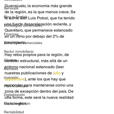
Guanajuato, la economía más grande 
Servicios
de la región, es la que menos crece. Se 
Blog in English
le suma San Luis Potosí, que ha tenido 
una fuerte desaceleración reciente, y 
Estrategias comerciales
Querétaro, que permanece estancado 
Finanzas
en un ritmo por debajo del 2% de 
crecimiento.
Estrategias comerciales
Sector inmobiliario
Hay retos propios para la región, de 
Clientes
carácter estructural, más allá de un 
entorno nacional estancado (leer 
Mercado
nuestras publicaciones de 
julio 
y 
inversión
septiembre
), ante los que hay que 
responder para mantenerse como una 
Plan financiero
zona de excepción dentro del país. De 
Digitalización
otra forma, este será la nueva realidad 
de la región.
Flujo de efectivo
Rentabilidad