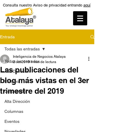
Consulta nuestro Aviso de privacidad entrando
aquí
Entrada
Todas las entradas
Inteligencia de Negocios Atalaya
Todas las entradas
2 oct 2019
1 min de lectura
Las publicaciones del
Alta Dirección
blog más vistas en el 3er
Entorno
trimestre del 2019
Coronavirus
Alta Dirección
Columnas
Eventos
Novedades