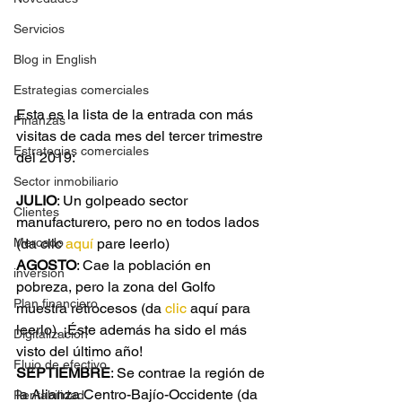
Servicios
Blog in English
Estrategias comerciales
Esta es la lista de la entrada con más 
Finanzas
visitas de cada mes del tercer trimestre 
Estrategias comerciales
del 2019:
Sector inmobiliario
JULIO
: Un golpeado sector 
Clientes
manufacturero, pero no en todos lados 
Mercado
(da clic 
aquí
 pare leerlo)
AGOSTO
: Cae la población en 
inversión
pobreza, pero la zona del Golfo 
Plan financiero
muestra retrocesos (da 
clic
 aquí para 
leerlo). ¡Éste además ha sido el más 
Digitalización
visto del último año!
Flujo de efectivo
SEPTIEMBRE
: Se contrae la región de 
la Alianza Centro-Bajío-Occidente (da 
Rentabilidad