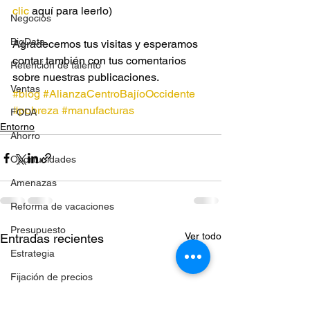
clic
 aquí para leerlo)
Negocios
BigData
Agradecemos tus visitas y esperamos 
contar también con tus comentarios 
Retención de talento
sobre nuestras publicaciones.
Ventas
#blog
#AlianzaCentroBajíoOccidente
#pobreza
#manufacturas
FODA
Entorno
Ahorro
Oportunidades
Amenazas
Reforma de vacaciones
Presupuesto
Ver todo
Entradas recientes
Estrategia
Fijación de precios
Incentivos