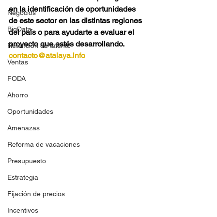
en la identificación de oportunidades 
Negocios
de este sector en las distintas regiones 
BigData
del país o para ayudarte a evaluar el 
proyecto que estés desarrollando. 
Retención de talento
contacto@atalaya.info
Ventas
FODA
Ahorro
Oportunidades
Amenazas
Reforma de vacaciones
Presupuesto
Estrategia
Fijación de precios
Incentivos