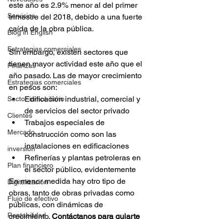
este año es 2.9% menor al del primer 
Servicios
trimestre del 2018, debido a una fuerte 
caída de la obra pública.
Blog in English
Estrategias comerciales
Sin embargo, existen sectores que 
tienen mayor actividad este año que el 
Finanzas
año pasado. Las de mayor crecimiento 
Estrategias comerciales
en pesos son: 
Edificación industrial, comercial y 
Sector inmobiliario
de servicios del sector privado  
Clientes
Trabajos especiales de 
Mercado
construcción como son las 
instalaciones en edificaciones  
inversión
Refinerías y plantas petroleras en 
Plan financiero
el sector público, evidentemente 
En menor medida hay otro tipo de 
Digitalización
obras, tanto de obras privadas como 
Flujo de efectivo
públicas, con dinámicas de 
Rentabilidad
crecimiento. 
Contáctanos para guiarte 