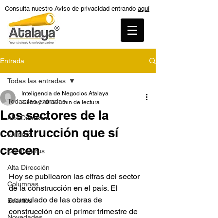
Consulta nuestro Aviso de privacidad entrando
aquí
Entrada
Todas las entradas
Inteligencia de Negocios Atalaya
Todas las entradas
23 may 2019
1 min de lectura
Los sectores de la
Alta Dirección
construcción que sí
Entorno
crecen
Coronavirus
Alta Dirección
Hoy se publicaron las cifras del sector 
Columnas
de la construcción en el país. El 
acumulado de las obras de 
Eventos
construcción en el primer trimestre de 
Novedades