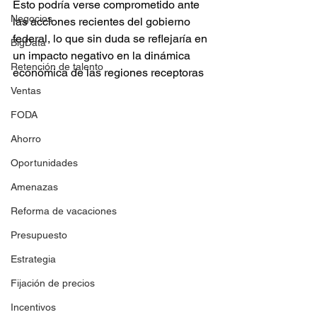
Esto podría verse comprometido ante 
Negocios
las acciones recientes del gobierno 
federal, lo que sin duda se reflejaría en 
BigData
un impacto negativo en la dinámica 
Retención de talento
económica de las regiones receptoras
Ventas
FODA
Ahorro
Oportunidades
Amenazas
Reforma de vacaciones
Presupuesto
Estrategia
Fijación de precios
Incentivos