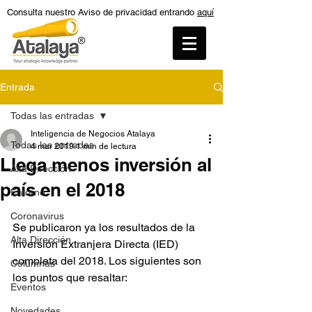
Consulta nuestro Aviso de privacidad entrando
aquí
Entrada
Todas las entradas
Inteligencia de Negocios Atalaya
Todas las entradas
4 mar 2019
1 min de lectura
Llega menos inversión al
Alta Dirección
país en el 2018
Entorno
Coronavirus
Se publicaron ya los resultados de la 
Alta Dirección
Inversión Extranjera Directa (IED) 
completa del 2018. Los siguientes son 
Columnas
los puntos que resaltar:
Eventos
Novedades