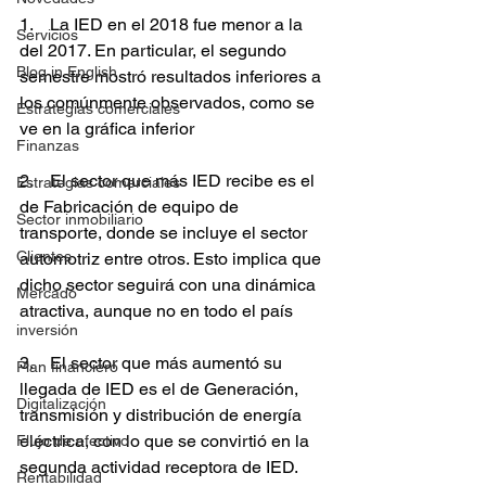
1.    La IED en el 2018 fue menor a la 
Servicios
del 2017. En particular, el segundo 
Blog in English
semestre mostró resultados inferiores a 
los comúnmente observados, como se 
Estrategias comerciales
ve en la gráfica inferior
Finanzas
2.    El sector que más IED recibe es el 
Estrategias comerciales
de Fabricación de equipo de 
Sector inmobiliario
transporte, donde se incluye el sector 
Clientes
automotriz entre otros. Esto implica que 
dicho sector seguirá con una dinámica 
Mercado
atractiva, aunque no en todo el país
inversión
3.    El sector que más aumentó su 
Plan financiero
llegada de IED es el de Generación, 
Digitalización
transmisión y distribución de energía 
eléctrica, con lo que se convirtió en la 
Flujo de efectivo
segunda actividad receptora de IED. 
Rentabilidad