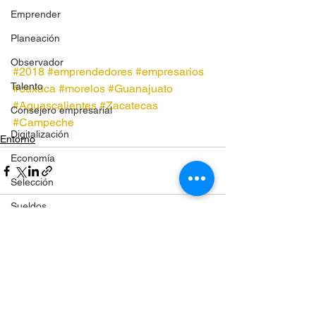
Emprender
Planeación
Observador
#2018
#emprendedores
#empresarios
Talento
#oaxaca
#morelos
#Guanajuato
#Aguascalientes
#Zacatecas
Consejero empresarial
#Campeche
Digitalización
Entorno
Economía
Selección
Sueldos
Pymes
Ver todo
Entradas recientes
Satisfacción laboral
Inteligencia artificial
Planeación estratégica