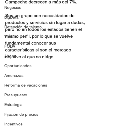
Campeche decrecen a más del 7%.
Negocios
Son un grupo con necesidades de 
BigData
productos y servicios sin lugar a dudas, 
Retención de talento
pero no en todos los estados tienen el 
mismo perfil, por lo que se vuelve 
Ventas
fundamental conocer sus 
FODA
características si son el mercado 
Ahorro
objetivo al que se dirige.
Oportunidades
Amenazas
Reforma de vacaciones
Presupuesto
Estrategia
Fijación de precios
Incentivos