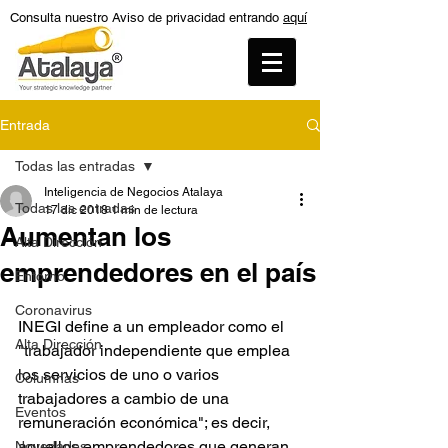
Consulta nuestro Aviso de privacidad entrando
aquí
Entrada
Todas las entradas
Inteligencia de Negocios Atalaya
Todas las entradas
17 dic 2018
1 min de lectura
Aumentan los
Alta Dirección
emprendedores en el país
Entorno
Coronavirus
INEGI define a un empleador como el 
Alta Dirección
"trabajador independiente que emplea 
los servicios de uno o varios 
Columnas
trabajadores a cambio de una 
Eventos
remuneración económica"; es decir, 
aquellos emprendedores que generan 
Novedades