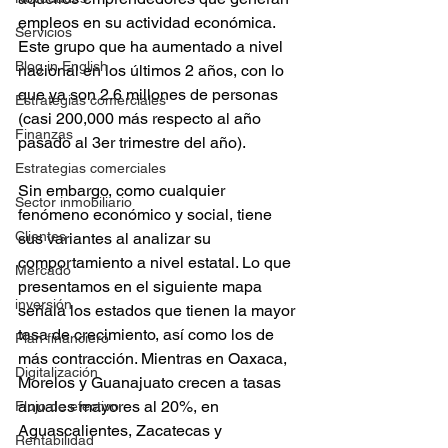
empleos en su actividad económica. 
Servicios
Este grupo que ha aumentado a nivel 
Blog in English
nacional en los últimos 2 años, con lo 
que ya son 2.6 millones de personas 
Estrategias comerciales
(casi 200,000 más respecto al año 
Finanzas
pasado al 3er trimestre del año).
Estrategias comerciales
Sin embargo, como cualquier 
Sector inmobiliario
fenómeno económico y social, tiene 
Clientes
sus variantes al analizar su 
comportamiento a nivel estatal. Lo que 
Mercado
presentamos en el siguiente mapa 
inversión
señala los estados que tienen la mayor 
tasa de crecimiento, así como los de 
Plan financiero
más contracción. Mientras en Oaxaca, 
Digitalización
Morelos y Guanajuato crecen a tasas 
anuales mayores al 20%, en 
Flujo de efectivo
Aguascalientes, Zacatecas y 
Rentabilidad