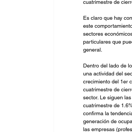
cuatrimestre de cier
Negocios
BigData
Es claro que hay co
este comportamiento;
sectores económicos,
Oportunidades
Amen
particulares que pued
general.
Dentro del lado de l
una actividad del sect
crecimiento del 1er 
cuatrimestre de cier
sector. Le siguen la
cuatrimestre de 1.6%
confirma la tendenci
generación de ocupac
las empresas (profes