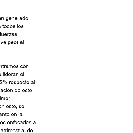
orro
han generado 
 todos los 
fuerzas 
ve peor al 
ontramos con 
 lideran el 
.2% respecto al 
ración de este 
imer 
n esto, se 
ante en la 
ios enfocados a 
atrimestral de 