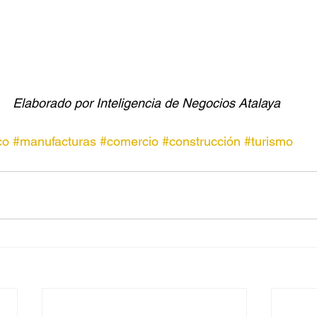
 Elaborado por Inteligencia de Negocios Atalaya
co
#manufacturas
#comercio
#construcción
#turismo