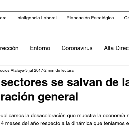
iera
Inteligencia Laboral
Planeación Estratégica
Co
irección
Entorno
Coronavirus
Alta Dire
Servicios
Blog in English
Estrategias co
gocios Atalaya
3 jul 2017
2 min de lectura
sectores se salvan de l
ración general
 comerciales
Sector inmobiliario
Clientes
blicamos la desaceleración que muestra la economía n
ero
Digitalización
Flujo de efectivo
Rent
 4 meses del año respecto a la dinámica que teníamos e