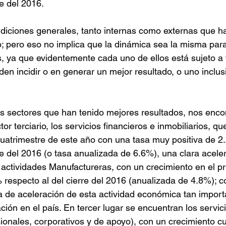
re del 2016.
Retención de talento
Ventas
FODA
Ah
ndiciones generales, tanto internas como externas que 
 pero eso no implica que la dinámica sea la misma para
 ya que evidentemente cada uno de ellos está sujeto a 
azas
Reforma de vacaciones
Presupuesto
en incidir o en generar un mejor resultado, o uno inclusi
os sectores que han tenido mejores resultados, nos enc
or terciario, los servicios financieros e inmobiliarios, que
cuatrimestre de este año con una tasa muy positiva de 2
re del 2016 (o tasa anualizada de 6.6%), una clara acele
s actividades Manufactureras, con un crecimiento en el pr
 respecto al del cierre del 2016 (anualizada de 4.8%); co
a de aceleración de esta actividad económica tan import
ión en el país. En tercer lugar se encuentran los servic
ionales, corporativos y de apoyo), con un crecimiento cu