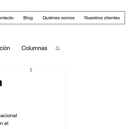
ntacto
Blog
Quiénes somos
Nuestros clientes
cción
Columnas
merciales
a
Mercado
acional 
abilidad
n el 