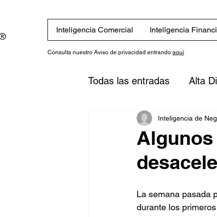
Inteligencia Comercial
Inteligencia Financ
Consulta nuestro Aviso de privacidad entrando
aquí
Todas las entradas
Alta D
Eventos
Novedades
Inteligencia de Ne
Algunos 
desacele
Finanzas
Estrategias
La semana pasada pu
inversión
Plan financi
durante los primeros