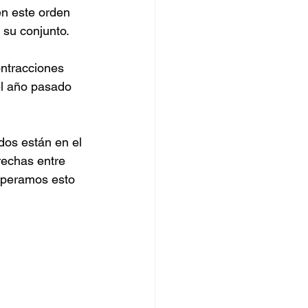
n este orden 
 su conjunto.
ntracciones 
el año pasado 
dos están en el 
rechas entre 
speramos esto 