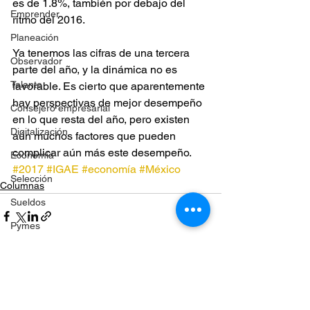
es de 1.8%, también por debajo del 
Emprender
ritmo del 2016.
Planeación
Ya tenemos las cifras de una tercera 
Observador
parte del año, y la dinámica no es 
Talento
favorable. Es cierto que aparentemente 
hay perspectivas de mejor desempeño 
Consejero empresarial
en lo que resta del año, pero existen 
Digitalización
aún muchos factores que pueden 
complicar aún más este desempeño.
Economía
#2017
#IGAE
#economía
#México
Selección
Columnas
Sueldos
Pymes
Satisfacción laboral
Inteligencia artificial
Ver todo
Entradas recientes
Planeación estratégica