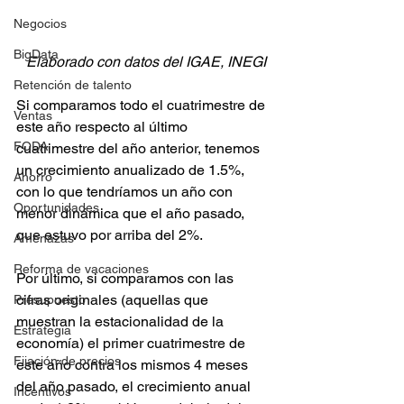
Negocios
BigData
 Elaborado con datos del IGAE, INEGI
Retención de talento
Si comparamos todo el cuatrimestre de 
Ventas
este año respecto al último 
FODA
cuatrimestre del año anterior, tenemos 
un crecimiento anualizado de 1.5%, 
Ahorro
con lo que tendríamos un año con 
Oportunidades
menor dinámica que el año pasado, 
que estuvo por arriba del 2%.
Amenazas
Reforma de vacaciones
Por último, si comparamos con las 
cifras originales (aquellas que 
Presupuesto
muestran la estacionalidad de la 
Estrategia
economía) el primer cuatrimestre de 
Fijación de precios
este año contra los mismos 4 meses 
del año pasado, el crecimiento anual 
Incentivos