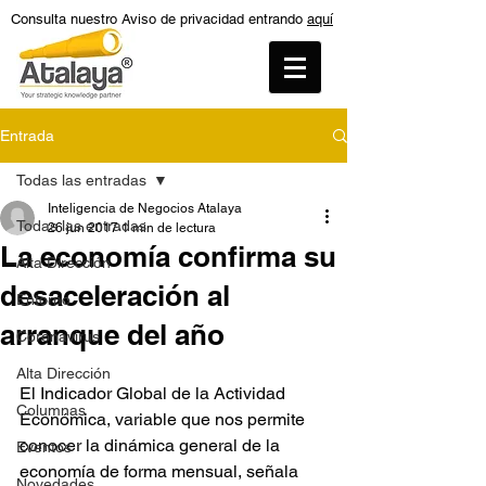
Consulta nuestro Aviso de privacidad entrando
aquí
Entrada
Todas las entradas
Inteligencia de Negocios Atalaya
Todas las entradas
26 jun 2017
1 min de lectura
La economía confirma su
Alta Dirección
desaceleración al
Entorno
arranque del año
Coronavirus
Alta Dirección
El Indicador Global de la Actividad 
Columnas
Económica, variable que nos permite 
conocer la dinámica general de la 
Eventos
economía de forma mensual, señala 
Novedades