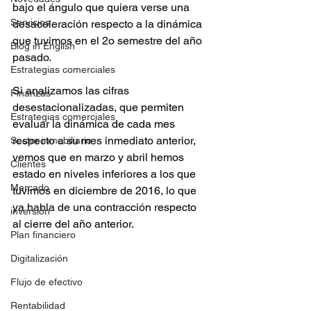
bajo el ángulo que quiera verse una 
Servicios
desaceleración respecto a la dinámica 
que tuvimos en el 2o semestre del año 
Blog in English
pasado.
Estrategias comerciales
Si analizamos las cifras 
Finanzas
desestacionalizadas, que permiten 
Estrategias comerciales
evaluar la dinámica de cada mes 
respecto a su mes inmediato anterior, 
Sector inmobiliario
vemos que en marzo y abril hemos 
Clientes
estado en niveles inferiores a los que 
Mercado
tuvimos en diciembre de 2016, lo que 
ya habla de una contracción respecto 
inversión
al cierre del año anterior.
Plan financiero
Digitalización
Flujo de efectivo
Rentabilidad