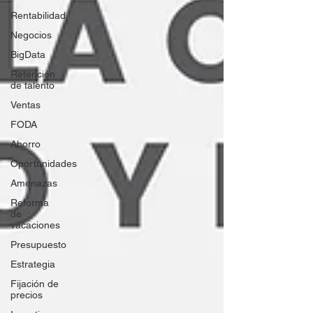
Rentabilidad
Negocios
BigData
Retención
de talento
Ventas
FODA
Ahorro
Oportunidades
Amenazas
Reforma
de
vacaciones
Presupuesto
Estrategia
Fijación de
precios