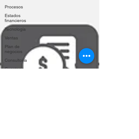
Procesos
Estados
financieros
Tecnología
Ventas
Plan de
negocios
Consultoría
Cuentas
por cobrar
Innovación
Crisis
empresariales
Automatización
Inflación
Suministro
Estrategia
comercial